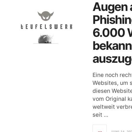
Augen a
Phishi
6.000 W
bekann
auszug
Eine noch rec
Websites, um 
diesen Website
vom Original k
weltweit verbr
seit …
JUNI 16, 20