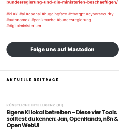
bundesregierung-und-die-ministerien-beschaeftigen/
#ki
#ki
#ai
#openai
#huggingface
#chatgpt
#cybersecurity
#autonomeki
#panikmache
#bundesregierung
#digitalministerium
Folge uns auf Mastodon
AKTUELLE BEITRÄGE
KÜNSTLICHE INTELLIGENZ (KI)
Eigene KI lokal betreiben – Diese vier Tools
solltest du kennen: Jan, OpenHands, n8n &
Open WebUI