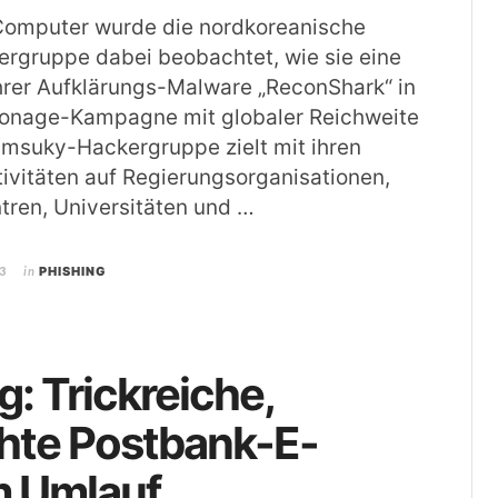
Computer wurde die nordkoreanische
rgruppe dabei beobachtet, wie sie eine
hrer Aufklärungs-Malware „ReconShark“ in
ionage-Kampagne mit globaler Reichweite
Kimsuky-Hackergruppe zielt mit ihren
tivitäten auf Regierungsorganisationen,
tren, Universitäten und …
3
in
PHISHING
g: Trickreiche,
hte Postbank-E-
m Umlauf