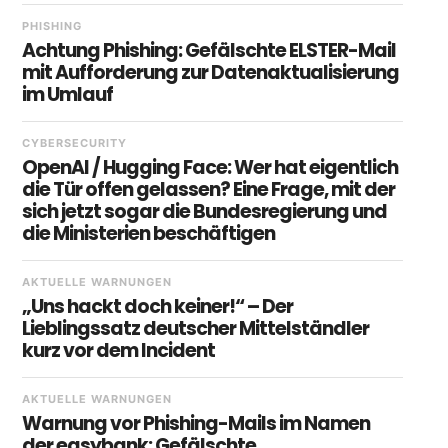
PHISHING
Achtung Phishing: Gefälschte ELSTER-Mail
mit Aufforderung zur Datenaktualisierung
im Umlauf
CYBERSECURITY
OpenAI / Hugging Face: Wer hat eigentlich
die Tür offen gelassen? Eine Frage, mit der
sich jetzt sogar die Bundesregierung und
die Ministerien beschäftigen
AKTUELLE WARNUNGEN
„Uns hackt doch keiner!“ – Der
Lieblingssatz deutscher Mittelständler
kurz vor dem Incident
AKTUELLE WARNUNGEN
Warnung vor Phishing-Mails im Namen
der easybank: Gefälschte