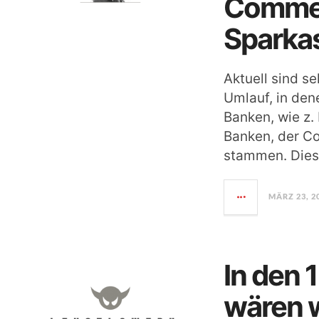
Commer
Sparka
Aktuell sind s
Umlauf, in den
Banken, wie z.
Banken, der C
stammen. Dies
MÄRZ 23, 2
In den 
wären w