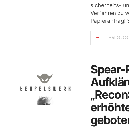
sicherheits- u
Verfahren zu w
Papierantrag! 
MAI 08, 202
Spear-P
Aufklä
„ReconS
erhöht
gebote