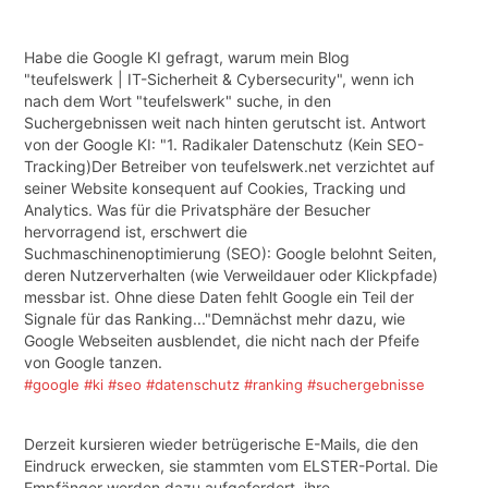
Habe die Google KI gefragt, warum mein Blog
"teufelswerk | IT-Sicherheit & Cybersecurity", wenn ich
nach dem Wort "teufelswerk" suche, in den
Suchergebnissen weit nach hinten gerutscht ist. Antwort
von der Google KI: "1. Radikaler Datenschutz (Kein SEO-
Tracking)Der Betreiber von teufelswerk.net verzichtet auf
seiner Website konsequent auf Cookies, Tracking und
Analytics. Was für die Privatsphäre der Besucher
hervorragend ist, erschwert die
Suchmaschinenoptimierung (SEO): Google belohnt Seiten,
deren Nutzerverhalten (wie Verweildauer oder Klickpfade)
messbar ist. Ohne diese Daten fehlt Google ein Teil der
Signale für das Ranking..."Demnächst mehr dazu, wie
Google Webseiten ausblendet, die nicht nach der Pfeife
von Google tanzen.
#google
#ki
#seo
#datenschutz
#ranking
#suchergebnisse
Derzeit kursieren wieder betrügerische E-Mails, die den
Eindruck erwecken, sie stammten vom ELSTER-Portal. Die
Empfänger werden dazu aufgefordert, ihre