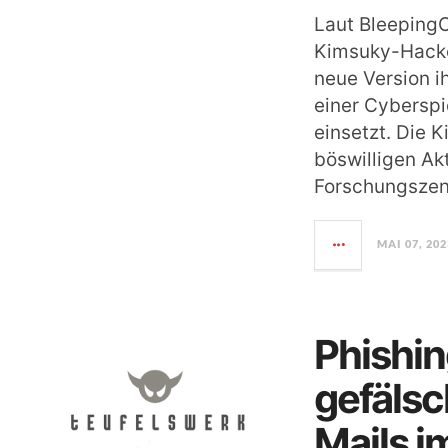
Laut Bleeping
Kimsuky-Hacke
neue Version i
einer Cybersp
einsetzt. Die 
böswilligen Ak
Forschungszen
MAI 07, 202
Phishin
gefälsc
Mails i