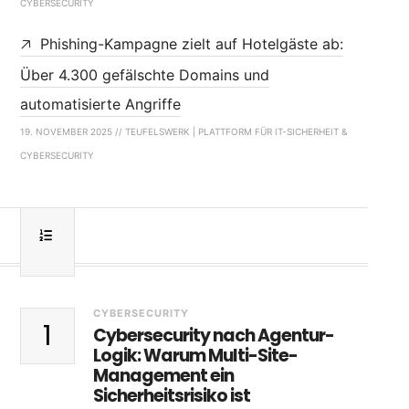
CYBERSECURITY
Phishing-Kampagne zielt auf Hotelgäste ab:
Über 4.300 gefälschte Domains und
automatisierte Angriffe
19. NOVEMBER 2025 // TEUFELSWERK | PLATTFORM FÜR IT-SICHERHEIT &
CYBERSECURITY
CYBERSECURITY
1
Cybersecurity nach Agentur-
Logik: Warum Multi-Site-
Management ein
Sicherheitsrisiko ist