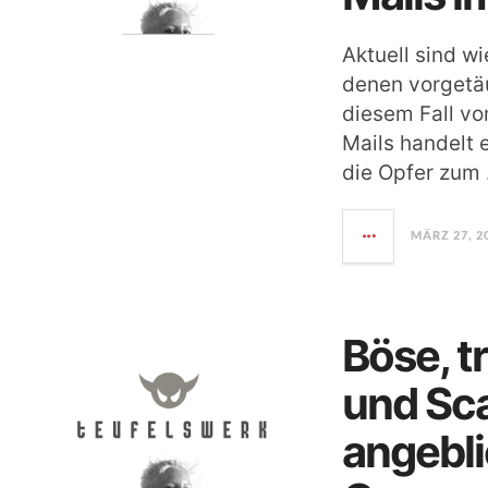
Aktuell sind w
denen vorgetäu
diesem Fall vo
Mails handelt 
die Opfer zum
MÄRZ 27, 2
Böse, t
und Sca
angebli