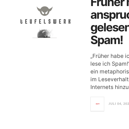
Früher 
anspruc
gelesen
Spam!
„Früher habe i
lese ich Spam!“
ein metaphori
im Leseverhalt
Internets hinz
JULI 04, 20