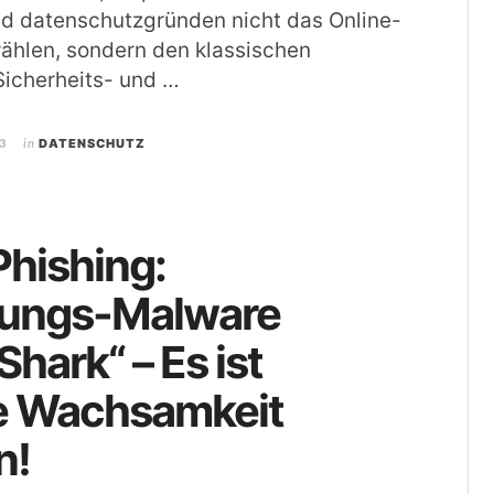
nd datenschutzgründen nicht das Online-
ählen, sondern den klassischen
Sicherheits- und …
3
in
DATENSCHUTZ
hishing:
rungs-Malware
hark“ – Es ist
e Wachsamkeit
n!