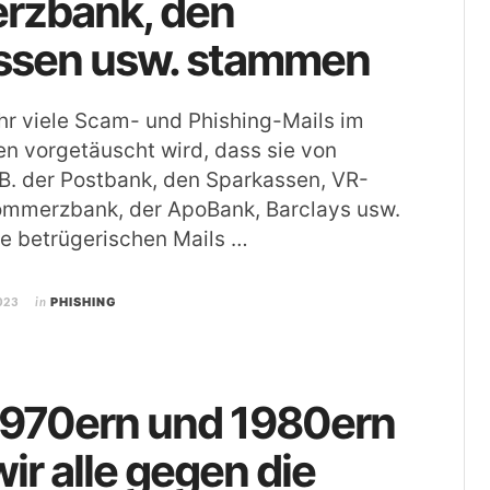
zbank, den
ssen usw. stammen
ehr viele Scam- und Phishing-Mails im
en vorgetäuscht wird, dass sie von
 B. der Postbank, den Sparkassen, VR-
ommerzbank, der ApoBank, Barclays usw.
e betrügerischen Mails …
023
in
PHISHING
1970ern und 1980ern
ir alle gegen die