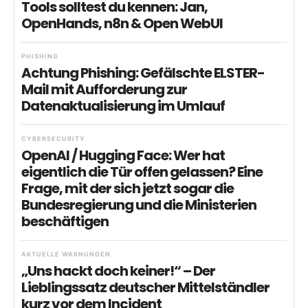
Tools solltest du kennen: Jan,
OpenHands, n8n & Open WebUI
PHISHING
Achtung Phishing: Gefälschte ELSTER-
Mail mit Aufforderung zur
Datenaktualisierung im Umlauf
CYBERSECURITY
OpenAI / Hugging Face: Wer hat
eigentlich die Tür offen gelassen? Eine
Frage, mit der sich jetzt sogar die
Bundesregierung und die Ministerien
beschäftigen
AKTUELLE WARNUNGEN
„Uns hackt doch keiner!“ – Der
Lieblingssatz deutscher Mittelständler
kurz vor dem Incident