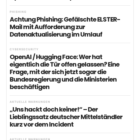
PHISHING
Achtung Phishing: Gefälschte ELSTER-
Mail mit Aufforderung zur
Datenaktualisierung im Umlauf
CYBERSECURITY
OpenAI / Hugging Face: Wer hat
eigentlich die Tür offen gelassen? Eine
Frage, mit der sich jetzt sogar die
Bundesregierung und die Ministerien
beschäftigen
AKTUELLE WARNUNGEN
„Uns hackt doch keiner!“ – Der
Lieblingssatz deutscher Mittelständler
kurz vor dem Incident
AKTUELLE WARNUNGEN