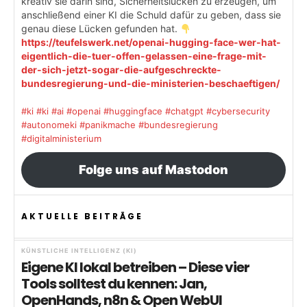
kreativ sie darin sind, Sicherheitslücken zu erzeugen, um
anschließend einer KI die Schuld dafür zu geben, dass sie
genau diese Lücken gefunden hat.
https://teufelswerk.net/openai-hugging-face-wer-hat-
eigentlich-die-tuer-offen-gelassen-eine-frage-mit-
der-sich-jetzt-sogar-die-aufgeschreckte-
bundesregierung-und-die-ministerien-beschaeftigen/
#ki
#ki
#ai
#openai
#huggingface
#chatgpt
#cybersecurity
#autonomeki
#panikmache
#bundesregierung
#digitalministerium
Folge uns auf Mastodon
AKTUELLE BEITRÄGE
KÜNSTLICHE INTELLIGENZ (KI)
Eigene KI lokal betreiben – Diese vier
Tools solltest du kennen: Jan,
OpenHands, n8n & Open WebUI