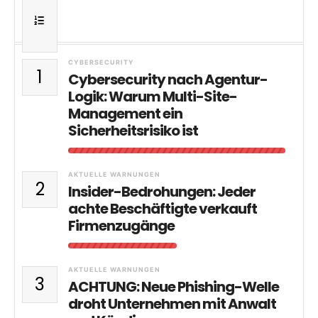
CYBERSECURITY
1
Cybersecurity nach Agentur-
Logik: Warum Multi-Site-
Management ein
Sicherheitsrisiko ist
AKTUELLE WARNUNGEN
2
Insider-Bedrohungen: Jeder
achte Beschäftigte verkauft
Firmenzugänge
AKTUELLE WARNUNGEN
3
ACHTUNG: Neue Phishing-Welle
droht Unternehmen mit Anwalt