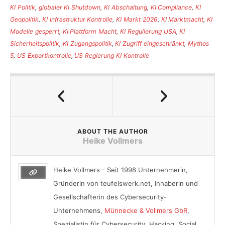
KI Politik
,
globaler KI Shutdown
,
KI Abschaltung
,
KI Compliance
,
KI
Geopolitik
,
KI Infrastruktur Kontrolle
,
KI Markt 2026
,
KI Marktmacht
,
KI
Modelle gesperrt
,
KI Plattform Macht
,
KI Regulierung USA
,
KI
Sicherheitspolitik
,
KI Zugangspolitik
,
KI Zugriff eingeschränkt
,
Mythos
5
,
US Exportkontrolle
,
US Regierung KI Kontrolle
ABOUT THE AUTHOR
Heike Vollmers
Heike Vollmers - Seit 1998 Unternehmerin,
Gründerin von teufelswerk.net, Inhaberin und
Gesellschafterin des Cybersecurity-
Unternehmens,
Münnecke & Vollmers GbR
,
Spezialistin für Cybersecurity, Hacking, Social