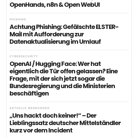
OpenHands, n8n & Open WebUI
PHISHING
Achtung Phishing: Gefälschte ELSTER-
Mail mit Aufforderung zur
Datenaktualisierung im Umlauf
CYBERSECURITY
OpenAI / Hugging Face: Wer hat
eigentlich die Tür offen gelassen? Eine
Frage, mit der sich jetzt sogar die
Bundesregierung und die Ministerien
beschäftigen
AKTUELLE WARNUNGEN
„Uns hackt doch keiner!“ – Der
Lieblingssatz deutscher Mittelständler
kurz vor dem Incident