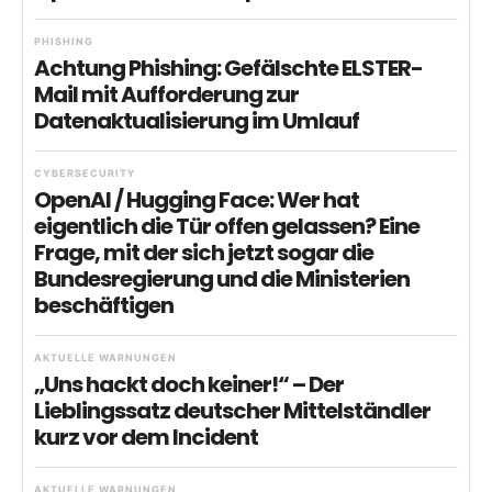
PHISHING
Achtung Phishing: Gefälschte ELSTER-
Mail mit Aufforderung zur
Datenaktualisierung im Umlauf
CYBERSECURITY
OpenAI / Hugging Face: Wer hat
eigentlich die Tür offen gelassen? Eine
Frage, mit der sich jetzt sogar die
Bundesregierung und die Ministerien
beschäftigen
AKTUELLE WARNUNGEN
„Uns hackt doch keiner!“ – Der
Lieblingssatz deutscher Mittelständler
kurz vor dem Incident
AKTUELLE WARNUNGEN