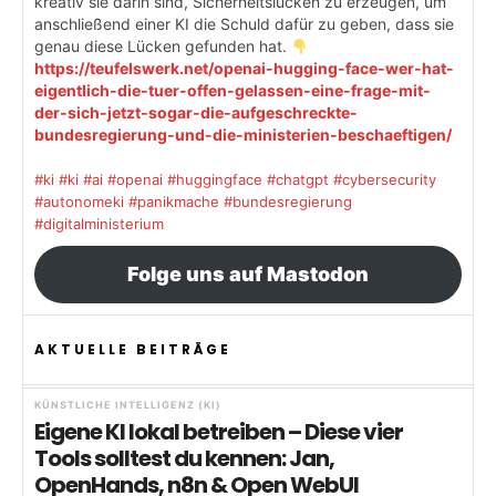
kreativ sie darin sind, Sicherheitslücken zu erzeugen, um
anschließend einer KI die Schuld dafür zu geben, dass sie
genau diese Lücken gefunden hat.
https://teufelswerk.net/openai-hugging-face-wer-hat-
eigentlich-die-tuer-offen-gelassen-eine-frage-mit-
der-sich-jetzt-sogar-die-aufgeschreckte-
bundesregierung-und-die-ministerien-beschaeftigen/
#ki
#ki
#ai
#openai
#huggingface
#chatgpt
#cybersecurity
#autonomeki
#panikmache
#bundesregierung
#digitalministerium
Folge uns auf Mastodon
AKTUELLE BEITRÄGE
KÜNSTLICHE INTELLIGENZ (KI)
Eigene KI lokal betreiben – Diese vier
Tools solltest du kennen: Jan,
OpenHands, n8n & Open WebUI