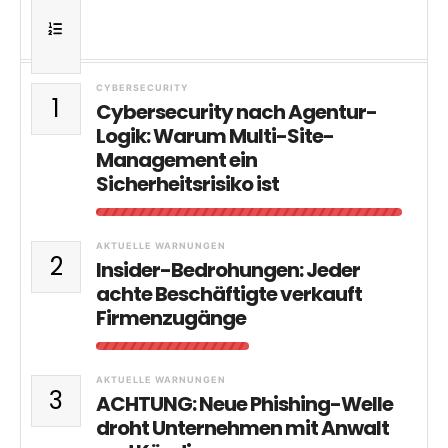
CYBERSECURITY
1
Cybersecurity nach Agentur-
Logik: Warum Multi-Site-
Management ein
Sicherheitsrisiko ist
AKTUELLE WARNUNGEN
2
Insider-Bedrohungen: Jeder
achte Beschäftigte verkauft
Firmenzugänge
AKTUELLE WARNUNGEN
3
ACHTUNG: Neue Phishing-Welle
droht Unternehmen mit Anwalt