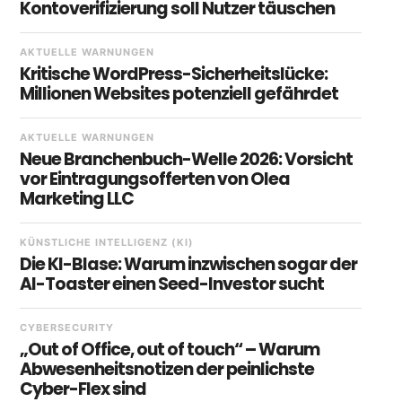
Kontoverifizierung soll Nutzer täuschen
AKTUELLE WARNUNGEN
Kritische WordPress-Sicherheitslücke:
Millionen Websites potenziell gefährdet
AKTUELLE WARNUNGEN
Neue Branchenbuch-Welle 2026: Vorsicht
vor Eintragungsofferten von Olea
Marketing LLC
KÜNSTLICHE INTELLIGENZ (KI)
Die KI-Blase: Warum inzwischen sogar der
AI-Toaster einen Seed-Investor sucht
CYBERSECURITY
„Out of Office, out of touch“ – Warum
Abwesenheitsnotizen der peinlichste
Cyber-Flex sind