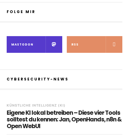
FOLGE MIR
MASTODON
RSS
CYBERSECURITY-NEWS
KÜNSTLICHE INTELLIGENZ (KI)
Eigene KI lokal betreiben – Diese vier Tools
solltest du kennen: Jan, OpenHands, n8n &
Open WebUI