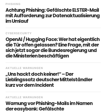
PHISHING
Achtung Phishing: Gefälschte ELSTER-Mail
mit Aufforderung zur Datenaktualisierung
im Umlauf
CYBERSECURITY
OpenAI / Hugging Face: Wer hat eigentlich
die Tür offen gelassen? Eine Frage, mit der
sich jetzt sogar die Bundesregierung und
die Ministerien beschäftigen
AKTUELLE WARNUNGEN
„Uns hackt doch keiner!“ – Der
Lieblingssatz deutscher Mittelständler
kurz vor dem Incident
AKTUELLE WARNUNGEN
Warnung vor Phishing-Mails im Namen
der easybank: Gefälschte