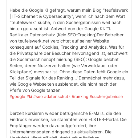
Habe die Google KI gefragt, warum mein Blog "teufelswerk
| IT-Sicherheit & Cybersecurity", wenn ich nach dem Wort
"teufelswerk" suche, in den Suchergebnissen weit nach
hinten gerutscht ist. Antwort von der Google KI: "1.
Radikaler Datenschutz (Kein SEO-Tracking)Der Betreiber
von teufelswerk.net verzichtet auf seiner Website
konsequent auf Cookies, Tracking und Analytics. Was für
die Privatsphäre der Besucher hervorragend ist, erschwert
die Suchmaschinenoptimierung (SEO): Google belohnt
Seiten, deren Nutzerverhalten (wie Verweildauer oder
Klickpfade) messbar ist. Ohne diese Daten fehlt Google ein
Teil der Signale für das Ranking..."Demnächst mehr dazu,
wie Google Webseiten ausblendet, die nicht nach der
Pfeife von Google tanzen.
#google
#ki
#seo
#datenschutz
#ranking
#suchergebnisse
Derzeit kursieren wieder betrügerische E-Mails, die den
Eindruck erwecken, sie stammten vom ELSTER-Portal. Die
Empfänger werden dazu aufgefordert, ihre
Unternehmensdaten dringend zu aktualisieren. Die
Nachricht klingt offiziell, droht mit möglichen