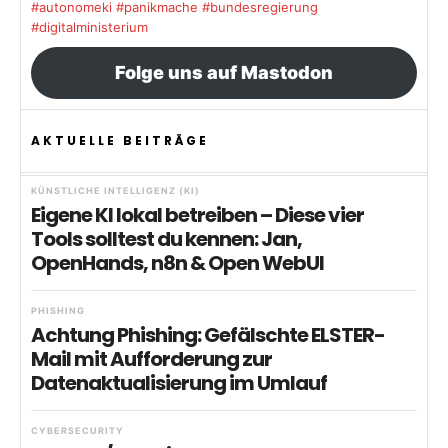
#autonomeki
#panikmache
#bundesregierung
#digitalministerium
Folge uns auf Mastodon
AKTUELLE BEITRÄGE
KÜNSTLICHE INTELLIGENZ (KI)
Eigene KI lokal betreiben – Diese vier
Tools solltest du kennen: Jan,
OpenHands, n8n & Open WebUI
PHISHING
Achtung Phishing: Gefälschte ELSTER-
Mail mit Aufforderung zur
Datenaktualisierung im Umlauf
CYBERSECURITY