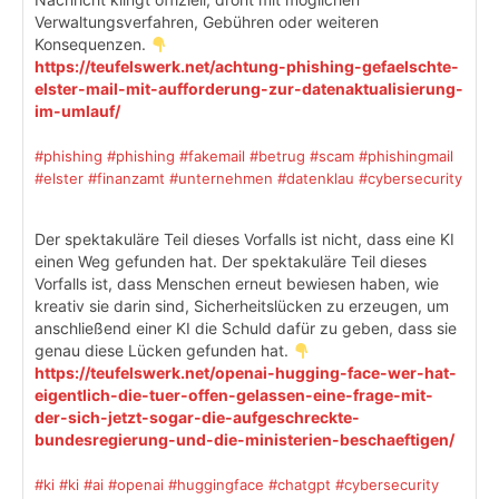
Verwaltungsverfahren, Gebühren oder weiteren
Konsequenzen.
https://teufelswerk.net/achtung-phishing-gefaelschte-
elster-mail-mit-aufforderung-zur-datenaktualisierung-
im-umlauf/
#phishing
#phishing
#fakemail
#betrug
#scam
#phishingmail
#elster
#finanzamt
#unternehmen
#datenklau
#cybersecurity
Der spektakuläre Teil dieses Vorfalls ist nicht, dass eine KI
einen Weg gefunden hat. Der spektakuläre Teil dieses
Vorfalls ist, dass Menschen erneut bewiesen haben, wie
kreativ sie darin sind, Sicherheitslücken zu erzeugen, um
anschließend einer KI die Schuld dafür zu geben, dass sie
genau diese Lücken gefunden hat.
https://teufelswerk.net/openai-hugging-face-wer-hat-
eigentlich-die-tuer-offen-gelassen-eine-frage-mit-
der-sich-jetzt-sogar-die-aufgeschreckte-
bundesregierung-und-die-ministerien-beschaeftigen/
#ki
#ki
#ai
#openai
#huggingface
#chatgpt
#cybersecurity