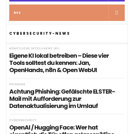
RSS
CYBERSECURITY-NEWS
KÜNSTLICHE INTELLIGENZ (KI)
Eigene KI lokal betreiben – Diese vier
Tools solltest du kennen: Jan,
OpenHands, n8n & Open WebUI
PHISHING
Achtung Phishing: Gefälschte ELSTER-
Mail mit Aufforderung zur
Datenaktualisierung im Umlauf
CYBERSECURITY
OpenAI / Hugging Face: Wer hat