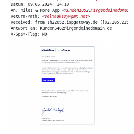
Datum: 09.06.2024, 14:10
An: Μiles & Μore Αpp <
Kunden18521@irgendeinedomain.
Return-Path: <
selmaaksoy@gmx.net
>
Received: from sh22852.ispgateway.de ([92.205.215.6
Antwort an: Kunden6482@irgendeinedomain.de
X-Spam-Flag: NO