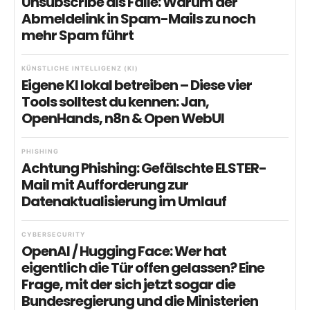
Unsubscribe als Falle: Warum der
Abmeldelink in Spam-Mails zu noch
mehr Spam führt
KÜNSTLICHE INTELLIGENZ (KI)
Eigene KI lokal betreiben – Diese vier
Tools solltest du kennen: Jan,
OpenHands, n8n & Open WebUI
PHISHING
Achtung Phishing: Gefälschte ELSTER-
Mail mit Aufforderung zur
Datenaktualisierung im Umlauf
CYBERSECURITY
OpenAI / Hugging Face: Wer hat
eigentlich die Tür offen gelassen? Eine
Frage, mit der sich jetzt sogar die
Bundesregierung und die Ministerien