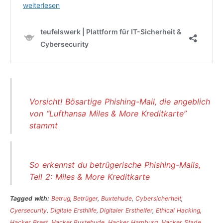
Vorsicht! Bösartige Phishing-Mail, die angeblich
von “Lufthansa Miles & More Kreditkarte”
stammt
So erkennst du betrügerische Phishing-Mails,
Teil 2: Miles & More Kreditkarte
Tagged with:
Betrug
,
Betrüger
,
Buxtehude
,
Cybersicherheit
,
Cyersecurity
,
Digitale Ersthilfe
,
Digitaler Ersthelfer
,
Ethical Hacking
,
Hacker Brest
,
Hacker Buxtehude
,
Hacker Hamburg
,
Hacker Stade
,