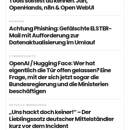
Tools solltest du kennen: Jan,
OpenHands, n8n & Open WebUI
PHISHING
Achtung Phishing: Gefälschte ELSTER-
Mail mit Aufforderung zur
Datenaktualisierung im Umlauf
CYBERSECURITY
OpenAI / Hugging Face: Wer hat
eigentlich die Tür offen gelassen? Eine
Frage, mit der sich jetzt sogar die
Bundesregierung und die Ministerien
beschäftigen
AKTUELLE WARNUNGEN
„Uns hackt doch keiner!“ – Der
Lieblingssatz deutscher Mittelständler
kurz vor dem Incident