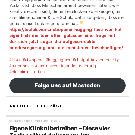
Vorfalls ist, dass Menschen erneut bewiesen haben, wie
kreativ sie darin sind, Sicherheitslücken zu erzeugen, um
anschließend einer KI die Schuld dafür zu geben, dass sie
genau diese Lücken gefunden hat.
https://teufelswerk.net/openai-hugging-face-wer-hat-
eigentlich-die-tuer-offen-gelassen-eine-frage-mit-
der-sich-jetzt-sogar-die-aufgeschreckte-
bundesregierung-und-die-ministerien-beschaeftigen/
#ki
#ki
#ai
#openai
#huggingface
#chatgpt
#cybersecurity
#autonomeki
#panikmache
#bundesregierung
#digitalministerium
Folge uns auf Mastodon
AKTUELLE BEITRÄGE
KÜNSTLICHE INTELLIGENZ (KI)
Eigene KI lokal betreiben – Diese vier