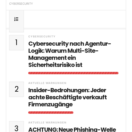
CYBERSECURITY
CYBERSECURITY
1
Cybersecurity nach Agentur-
Logik: Warum Multi-Site-
Management ein
Sicherheitsrisiko ist
AKTUELLE WARNUNGEN
2
Insider-Bedrohungen: Jeder
achte Beschäftigte verkauft
Firmenzugänge
AKTUELLE WARNUNGEN
3
ACHTUNG: Neue Phishing-Welle