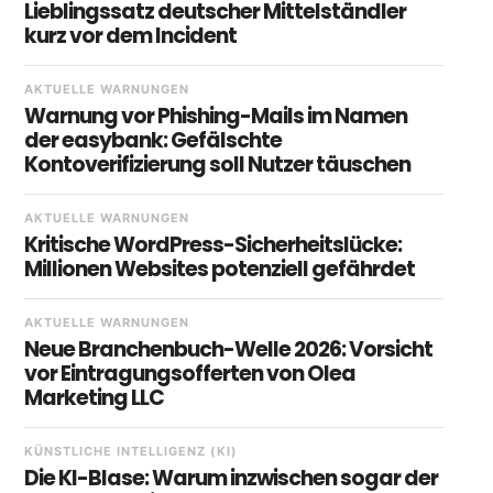
Lieblingssatz deutscher Mittelständler
kurz vor dem Incident
AKTUELLE WARNUNGEN
Warnung vor Phishing-Mails im Namen
der easybank: Gefälschte
Kontoverifizierung soll Nutzer täuschen
AKTUELLE WARNUNGEN
Kritische WordPress-Sicherheitslücke:
Millionen Websites potenziell gefährdet
AKTUELLE WARNUNGEN
Neue Branchenbuch-Welle 2026: Vorsicht
vor Eintragungsofferten von Olea
Marketing LLC
KÜNSTLICHE INTELLIGENZ (KI)
Die KI-Blase: Warum inzwischen sogar der