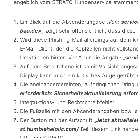
angeblich vom STRATO-Kundenservice stammende
Ein Blick auf die Absenderangabe
„Von:
servi
bau.de>
„
zeigt sehr offensichtlich, dass dies
Wird diese Phishing-Mail allerdings auf dem k
E-Mail-Client, der die Kopfzeilen nicht vollstän
Umständen hinter
„Von:“
nur die Angabe
„
serv
Auf dem Smartphone ist somit Vorsicht angesa
Display kann auch ein kritisches Auge getrübt 
Die aneinangergereihten, aufdringlichen Dringli
erforderlich: Sicherheitsaktualisierung erford
Interpuktions- und Rechtschreibfehler.
Die Fußzeile mit den Absenderangaben bzw. ei
Der Button mit der Aufschrift „
Jetzt aktualisie
st.humblehelpllc.com/
Bei diesem Link handelt