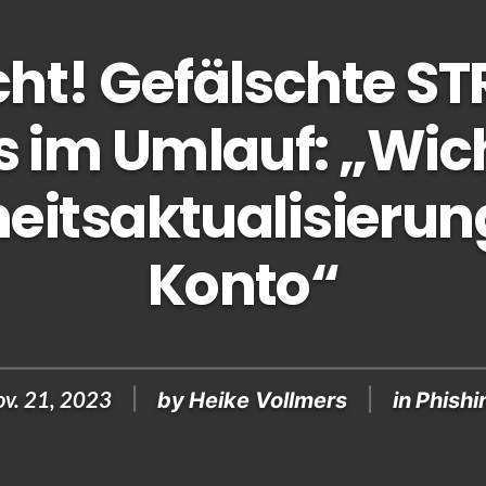
cht! Gefälschte S
s im Umlauf: „Wic
eitsaktualisierung
Konto“
ov. 21, 2023
by
Heike Vollmers
in
Phishi