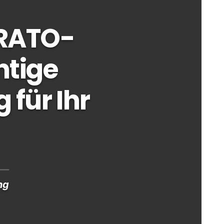
TRATO-
htige
 für Ihr
ng