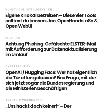
KÜNSTLICHE INTELLIGENZ (KI)
Eigene KI lokal betreiben – Diese vier Tools
solltest du kennen: Jan, OpenHands, n8n &
Open WebUI
PHISHING
Achtung Phishing: Gefälschte ELSTER-Mail
mit Aufforderung zur Datenaktualisierung
im Umlauf
CYBERSECURITY
OpenAI / Hugging Face: Wer hat eigentlich
die Tür offen gelassen? Eine Frage, mit der
sich jetzt sogar die Bundesregierung und
die Ministerien beschäftigen
AKTUELLE WARNUNGEN
„Uns hackt doch keiner!“ – Der