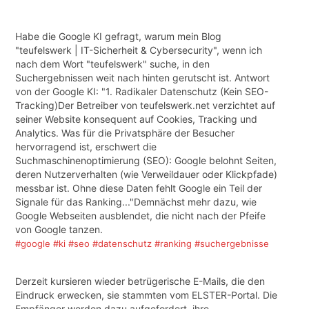
Habe die Google KI gefragt, warum mein Blog
"teufelswerk | IT-Sicherheit & Cybersecurity", wenn ich
nach dem Wort "teufelswerk" suche, in den
Suchergebnissen weit nach hinten gerutscht ist. Antwort
von der Google KI: "1. Radikaler Datenschutz (Kein SEO-
Tracking)Der Betreiber von teufelswerk.net verzichtet auf
seiner Website konsequent auf Cookies, Tracking und
Analytics. Was für die Privatsphäre der Besucher
hervorragend ist, erschwert die
Suchmaschinenoptimierung (SEO): Google belohnt Seiten,
deren Nutzerverhalten (wie Verweildauer oder Klickpfade)
messbar ist. Ohne diese Daten fehlt Google ein Teil der
Signale für das Ranking..."Demnächst mehr dazu, wie
Google Webseiten ausblendet, die nicht nach der Pfeife
von Google tanzen.
#google
#ki
#seo
#datenschutz
#ranking
#suchergebnisse
Derzeit kursieren wieder betrügerische E-Mails, die den
Eindruck erwecken, sie stammten vom ELSTER-Portal. Die
Empfänger werden dazu aufgefordert, ihre