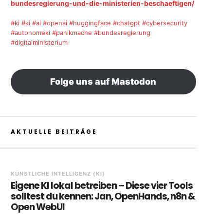
bundesregierung-und-die-ministerien-beschaeftigen/
#ki
#ki
#ai
#openai
#huggingface
#chatgpt
#cybersecurity
#autonomeki
#panikmache
#bundesregierung
#digitalministerium
Folge uns auf Mastodon
AKTUELLE BEITRÄGE
KÜNSTLICHE INTELLIGENZ (KI)
Eigene KI lokal betreiben – Diese vier Tools
solltest du kennen: Jan, OpenHands, n8n &
Open WebUI