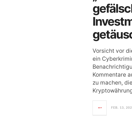
gefäls
Investm
getäus
Vorsicht vor d
ein Cyberkrimi
Benachrichtig
Kommentare auf
zu machen, die
Kryptowährung
FEB. 13, 20