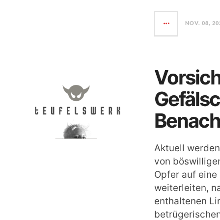
NOV. 08, 20
Vorsich
Gefälsc
Benach
Aktuell werden
von böswillige
Opfer auf eine
weiterleiten, 
enthaltenen Li
betrügerischen