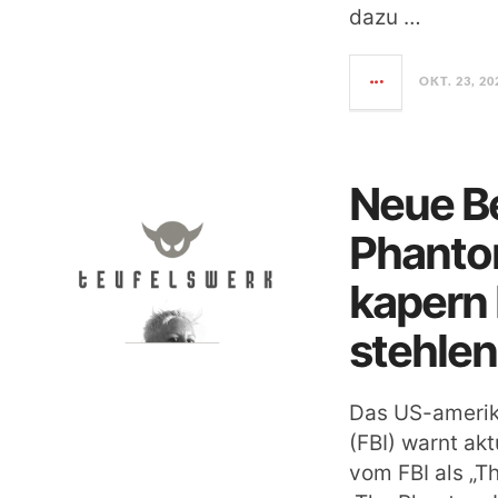
dazu …
OKT. 23, 20
Neue B
Phanto
kapern
stehlen
Das US-amerika
(FBI) warnt ak
vom FBI als „