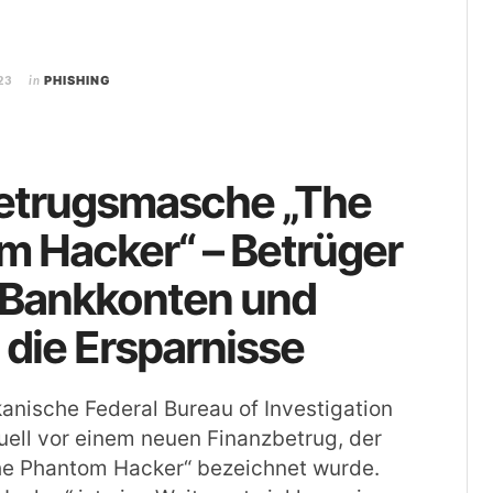
23
in
PHISHING
etrugsmasche „The
m Hacker“ – Betrüger
 Bankkonten und
 die Ersparnisse
nische Federal Bureau of Investigation
tuell vor einem neuen Finanzbetrug, der
The Phantom Hacker“ bezeichnet wurde.