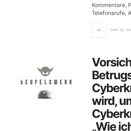
Kommentare, 
Telefonarufe,
JUNI 16, 20
Vorsich
Betrug
Cyberkr
wird, u
Cyberkr
„Wie ic