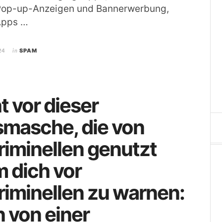
Pop-up-Anzeigen und Bannerwerbung,
 Apps …
24
in
SPAM
t vor dieser
smasche, die von
iminellen genutzt
m dich vor
iminellen zu warnen:
h von einer