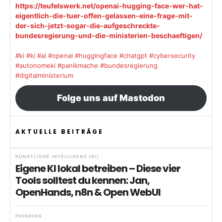
https://teufelswerk.net/openai-hugging-face-wer-hat-
eigentlich-die-tuer-offen-gelassen-eine-frage-mit-
der-sich-jetzt-sogar-die-aufgeschreckte-
bundesregierung-und-die-ministerien-beschaeftigen/
#ki
#ki
#ai
#openai
#huggingface
#chatgpt
#cybersecurity
#autonomeki
#panikmache
#bundesregierung
#digitalministerium
Folge uns auf Mastodon
AKTUELLE BEITRÄGE
KÜNSTLICHE INTELLIGENZ (KI)
Eigene KI lokal betreiben – Diese vier
Tools solltest du kennen: Jan,
OpenHands, n8n & Open WebUI
PHISHING