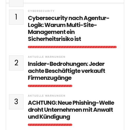
CYBERSECURITY
1
Cybersecurity nach Agentur-
Logik: Warum Multi-Site-
Management ein
Sicherheitsrisiko ist
AKTUELLE WARNUNGEN
2
Insider-Bedrohungen: Jeder
achte Beschäftigte verkauft
Firmenzugänge
AKTUELLE WARNUNGEN
3
ACHTUNG: Neue Phishing-Welle
droht Unternehmen mit Anwalt
und Kündigung