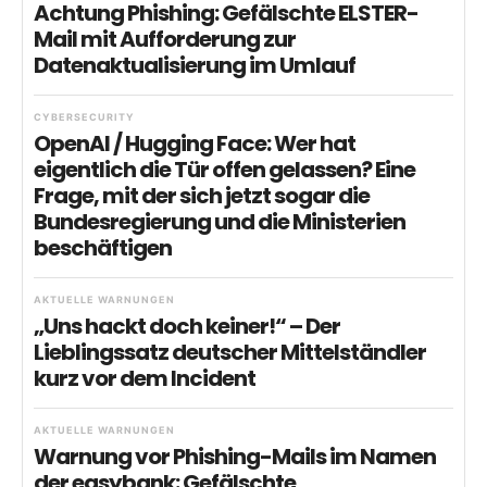
Achtung Phishing: Gefälschte ELSTER-
Mail mit Aufforderung zur
Datenaktualisierung im Umlauf
CYBERSECURITY
OpenAI / Hugging Face: Wer hat
eigentlich die Tür offen gelassen? Eine
Frage, mit der sich jetzt sogar die
Bundesregierung und die Ministerien
beschäftigen
AKTUELLE WARNUNGEN
„Uns hackt doch keiner!“ – Der
Lieblingssatz deutscher Mittelständler
kurz vor dem Incident
AKTUELLE WARNUNGEN
Warnung vor Phishing-Mails im Namen
der easybank: Gefälschte