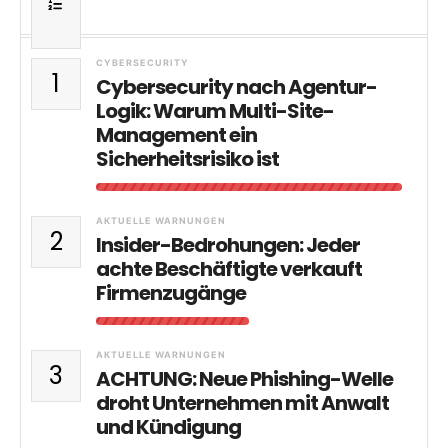
CYBERSECURITY
1
Cybersecurity nach Agentur-
Logik: Warum Multi-Site-
Management ein
Sicherheitsrisiko ist
AKTUELLE WARNUNGEN
2
Insider-Bedrohungen: Jeder
achte Beschäftigte verkauft
Firmenzugänge
AKTUELLE WARNUNGEN
3
ACHTUNG: Neue Phishing-Welle
droht Unternehmen mit Anwalt
und Kündigung