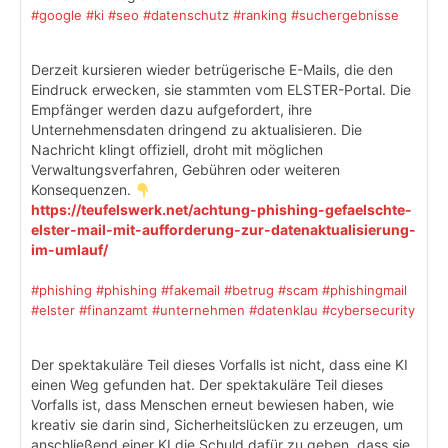
#google
#ki
#seo
#datenschutz
#ranking
#suchergebnisse
Derzeit kursieren wieder betrügerische E-Mails, die den
Eindruck erwecken, sie stammten vom ELSTER-Portal. Die
Empfänger werden dazu aufgefordert, ihre
Unternehmensdaten dringend zu aktualisieren. Die
Nachricht klingt offiziell, droht mit möglichen
Verwaltungsverfahren, Gebühren oder weiteren
Konsequenzen.
https://teufelswerk.net/achtung-phishing-gefaelschte-
elster-mail-mit-aufforderung-zur-datenaktualisierung-
im-umlauf/
#phishing
#phishing
#fakemail
#betrug
#scam
#phishingmail
#elster
#finanzamt
#unternehmen
#datenklau
#cybersecurity
Der spektakuläre Teil dieses Vorfalls ist nicht, dass eine KI
einen Weg gefunden hat. Der spektakuläre Teil dieses
Vorfalls ist, dass Menschen erneut bewiesen haben, wie
kreativ sie darin sind, Sicherheitslücken zu erzeugen, um
anschließend einer KI die Schuld dafür zu geben, dass sie