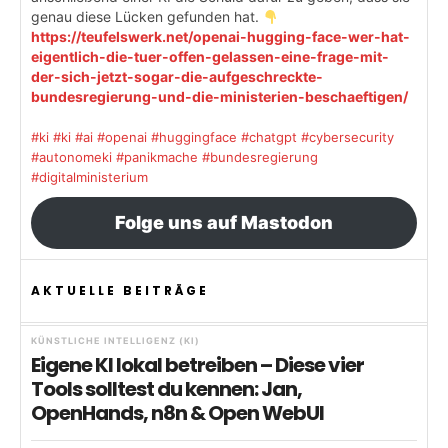
genau diese Lücken gefunden hat.
https://teufelswerk.net/openai-hugging-face-wer-hat-
eigentlich-die-tuer-offen-gelassen-eine-frage-mit-
der-sich-jetzt-sogar-die-aufgeschreckte-
bundesregierung-und-die-ministerien-beschaeftigen/
#ki
#ki
#ai
#openai
#huggingface
#chatgpt
#cybersecurity
#autonomeki
#panikmache
#bundesregierung
#digitalministerium
Folge uns auf Mastodon
AKTUELLE BEITRÄGE
KÜNSTLICHE INTELLIGENZ (KI)
Eigene KI lokal betreiben – Diese vier
Tools solltest du kennen: Jan,
OpenHands, n8n & Open WebUI