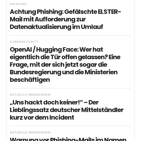
PHISHING
Achtung Phishing: Gefälschte ELSTER-
Mail mit Aufforderung zur
Datenaktualisierung im Umlauf
CYBERSECURITY
OpenAI / Hugging Face: Wer hat
eigentlich die Tür offen gelassen? Eine
Frage, mit der sich jetzt sogar die
Bundesregierung und die Ministerien
beschäftigen
AKTUELLE WARNUNGEN
„Uns hackt doch keiner!“ – Der
Lieblingssatz deutscher Mittelständler
kurz vor dem Incident
AKTUELLE WARNUNGEN
Warnung vor Phishing-Mails im Namen