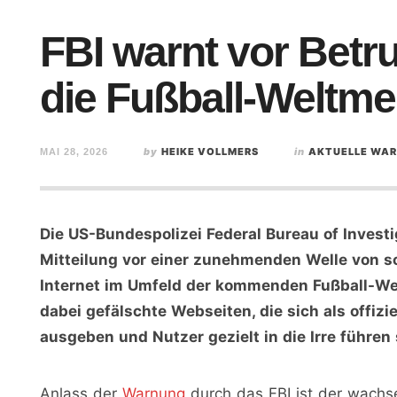
FBI warnt vor Betr
die Fußball-Weltme
by
HEIKE VOLLMERS
in
AKTUELLE WA
MAI 28, 2026
Die US-Bundespolizei Federal Bureau of Investig
Mitteilung vor einer zunehmenden Welle von s
Internet im Umfeld der kommenden Fußball-We
dabei gefälschte Webseiten, die sich als offiz
ausgeben und Nutzer gezielt in die Irre führen 
Anlass der
Warnung
durch das FBI ist der wach