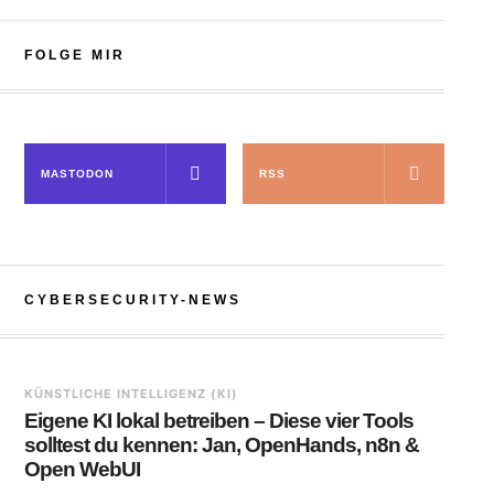
FOLGE MIR
MASTODON
RSS
CYBERSECURITY-NEWS
KÜNSTLICHE INTELLIGENZ (KI)
Eigene KI lokal betreiben – Diese vier Tools
solltest du kennen: Jan, OpenHands, n8n &
Open WebUI