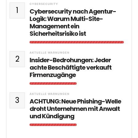
CYBERSECURITY
1
Cybersecurity nach Agentur-
Logik: Warum Multi-Site-
Management ein
Sicherheitsrisiko ist
AKTUELLE WARNUNGEN
2
Insider-Bedrohungen: Jeder
achte Beschäftigte verkauft
Firmenzugänge
AKTUELLE WARNUNGEN
3
ACHTUNG: Neue Phishing-Welle
droht Unternehmen mit Anwalt
und Kündigung