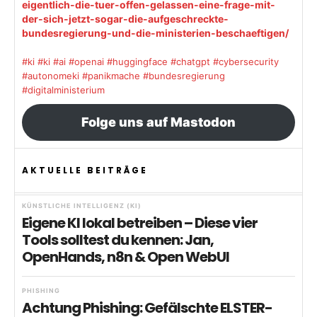
eigentlich-die-tuer-offen-gelassen-eine-frage-mit-
der-sich-jetzt-sogar-die-aufgeschreckte-
bundesregierung-und-die-ministerien-beschaeftigen/
#ki
#ki
#ai
#openai
#huggingface
#chatgpt
#cybersecurity
#autonomeki
#panikmache
#bundesregierung
#digitalministerium
Folge uns auf Mastodon
AKTUELLE BEITRÄGE
KÜNSTLICHE INTELLIGENZ (KI)
Eigene KI lokal betreiben – Diese vier
Tools solltest du kennen: Jan,
OpenHands, n8n & Open WebUI
PHISHING
Achtung Phishing: Gefälschte ELSTER-