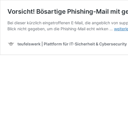
Vorsicht! Bösartige Phishing-Mail mit ge
Bei dieser kürzlich eingetroffenen E-Mail, die angeblich von s
Vorsicht
Blick nicht gegeben, um die Phishing-Mail echt wirken …
weiterl
Bösarti
Phishin
teufelswerk | Plattform für IT-Sicherheit & Cybersecurity
Mail
mit
gefährl
Anhang
„Ihr
E-
Mail
Postfa
ist
fast
voll.
“