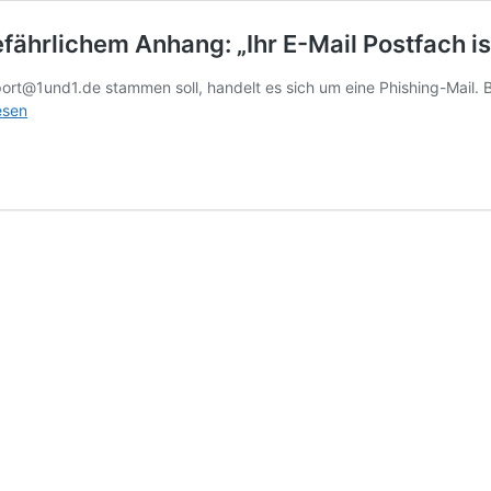
fährlichem Anhang: „Ihr E-Mail Postfach ist 
upport@1und1.de stammen soll, handelt es sich um eine Phishing-Mail
!
esen
ge
g-
ichem
:
ch