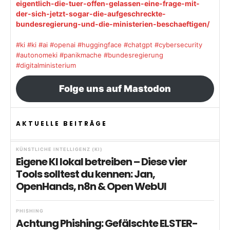
eigentlich-die-tuer-offen-gelassen-eine-frage-mit-
der-sich-jetzt-sogar-die-aufgeschreckte-
bundesregierung-und-die-ministerien-beschaeftigen/
#ki
#ki
#ai
#openai
#huggingface
#chatgpt
#cybersecurity
#autonomeki
#panikmache
#bundesregierung
#digitalministerium
Folge uns auf Mastodon
AKTUELLE BEITRÄGE
KÜNSTLICHE INTELLIGENZ (KI)
Eigene KI lokal betreiben – Diese vier
Tools solltest du kennen: Jan,
OpenHands, n8n & Open WebUI
PHISHING
Achtung Phishing: Gefälschte ELSTER-