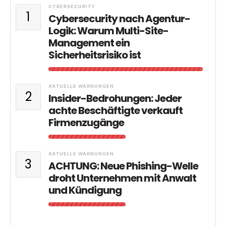
CYBERSECURITY
1
Cybersecurity nach Agentur-
Logik: Warum Multi-Site-
Management ein
Sicherheitsrisiko ist
AKTUELLE WARNUNGEN
2
Insider-Bedrohungen: Jeder
achte Beschäftigte verkauft
Firmenzugänge
AKTUELLE WARNUNGEN
3
ACHTUNG: Neue Phishing-Welle
droht Unternehmen mit Anwalt
und Kündigung