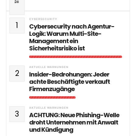
CYBERSECURITY
1
Cybersecurity nach Agentur-
Logik: Warum Multi-Site-
Management ein
Sicherheitsrisiko ist
AKTUELLE WARNUNGEN
2
Insider-Bedrohungen: Jeder
achte Beschäftigte verkauft
Firmenzugänge
AKTUELLE WARNUNGEN
3
ACHTUNG: Neue Phishing-Welle
droht Unternehmen mit Anwalt
und Kündigung