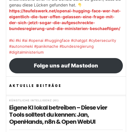
genau diese Lücken gefunden hat.
https://teufelswerk.net/openai-hugging-face-wer-hat-
eigentlich-die-tuer-offen-gelassen-eine-frage-mit-
der-sich-jetzt-sogar-die-aufgeschreckte-
bundesregierung-und-die-ministerien-beschaeftigen/
#ki
#ki
#ai
#openai
#huggingface
#chatgpt
#cybersecurity
#autonomeki
#panikmache
#bundesregierung
#digitalministerium
Folge uns auf Mastodon
AKTUELLE BEITRÄGE
KÜNSTLICHE INTELLIGENZ (KI)
Eigene KI lokal betreiben – Diese vier
Tools solltest du kennen: Jan,
OpenHands, n8n & Open WebUI