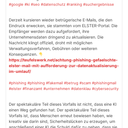
#google
#ki
#seo
#datenschutz
#ranking
#suchergebnisse
Derzeit kursieren wieder betrügerische E-Mails, die den
Eindruck erwecken, sie stammten vom ELSTER-Portal. Die
Empfänger werden dazu aufgefordert, ihre
Unternehmensdaten dringend zu aktualisieren. Die
Nachricht klingt offiziell, droht mit möglichen
Verwaltungsverfahren, Gebühren oder weiteren
Konsequenzen.
https://teufelswerk.net/achtung-phishing-gefaelschte-
elster-mail-mit-aufforderung-zur-datenaktualisierung-
im-umlauf/
#phishing
#phishing
#fakemail
#betrug
#scam
#phishingmail
#elster
#finanzamt
#unternehmen
#datenklau
#cybersecurity
Der spektakuläre Teil dieses Vorfalls ist nicht, dass eine KI
einen Weg gefunden hat. Der spektakuläre Teil dieses
Vorfalls ist, dass Menschen erneut bewiesen haben, wie
kreativ sie darin sind, Sicherheitslücken zu erzeugen, um
anschließend einer KI die Schuld dafür zu geben, dass sie