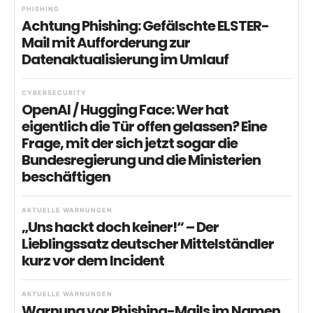
PHISHING
Achtung Phishing: Gefälschte ELSTER-
Mail mit Aufforderung zur
Datenaktualisierung im Umlauf
CYBERSECURITY
OpenAI / Hugging Face: Wer hat
eigentlich die Tür offen gelassen? Eine
Frage, mit der sich jetzt sogar die
Bundesregierung und die Ministerien
beschäftigen
AKTUELLE WARNUNGEN
„Uns hackt doch keiner!“ – Der
Lieblingssatz deutscher Mittelständler
kurz vor dem Incident
AKTUELLE WARNUNGEN
Warnung vor Phishing-Mails im Namen