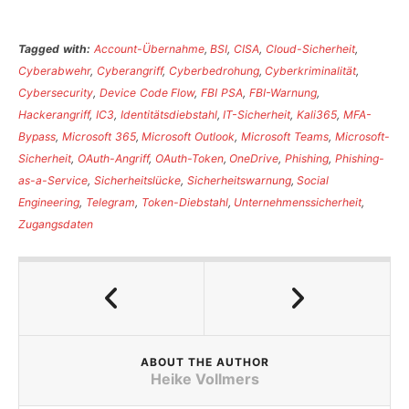
Tagged with:
Account-Übernahme
,
BSI
,
CISA
,
Cloud-Sicherheit
,
Cyberabwehr
,
Cyberangriff
,
Cyberbedrohung
,
Cyberkriminalität
,
Cybersecurity
,
Device Code Flow
,
FBI PSA
,
FBI-Warnung
,
Hackerangriff
,
IC3
,
Identitätsdiebstahl
,
IT-Sicherheit
,
Kali365
,
MFA-
Bypass
,
Microsoft 365
,
Microsoft Outlook
,
Microsoft Teams
,
Microsoft-
Sicherheit
,
OAuth-Angriff
,
OAuth-Token
,
OneDrive
,
Phishing
,
Phishing-
as-a-Service
,
Sicherheitslücke
,
Sicherheitswarnung
,
Social
Engineering
,
Telegram
,
Token-Diebstahl
,
Unternehmenssicherheit
,
Zugangsdaten
ABOUT THE AUTHOR
Heike Vollmers