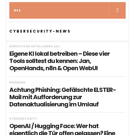
RSS
CYBERSECURITY-NEWS
KÜNSTLICHE INTELLIGENZ (KI)
Eigene KI lokal betreiben – Diese vier
Tools solltest du kennen: Jan,
OpenHands, n8n & Open WebUI
PHISHING
Achtung Phishing: Gefälschte ELSTER-
Mail mit Aufforderung zur
Datenaktualisierung im Umlauf
CYBERSECURITY
OpenAI / Hugging Face: Wer hat
eigentlich die Tür offen gelassen? Eine