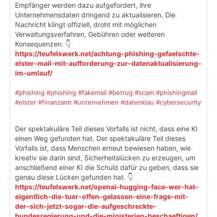
Empfänger werden dazu aufgefordert, ihre
Unternehmensdaten dringend zu aktualisieren. Die
Nachricht klingt offiziell, droht mit möglichen
Verwaltungsverfahren, Gebühren oder weiteren
Konsequenzen. 👇
https://teufelswerk.net/achtung-phishing-gefaelschte-
elster-mail-mit-aufforderung-zur-datenaktualisierung-
im-umlauf/
#phishing
#phishing
#fakemail
#betrug
#scam
#phishingmail
#elster
#finanzamt
#unternehmen
#datenklau
#cybersecurity
Der spektakuläre Teil dieses Vorfalls ist nicht, dass eine KI
einen Weg gefunden hat. Der spektakuläre Teil dieses
Vorfalls ist, dass Menschen erneut bewiesen haben, wie
kreativ sie darin sind, Sicherheitslücken zu erzeugen, um
anschließend einer KI die Schuld dafür zu geben, dass sie
genau diese Lücken gefunden hat. 👇
https://teufelswerk.net/openai-hugging-face-wer-hat-
eigentlich-die-tuer-offen-gelassen-eine-frage-mit-
der-sich-jetzt-sogar-die-aufgeschreckte-
bundesregierung-und-die-ministerien-beschaeftigen/