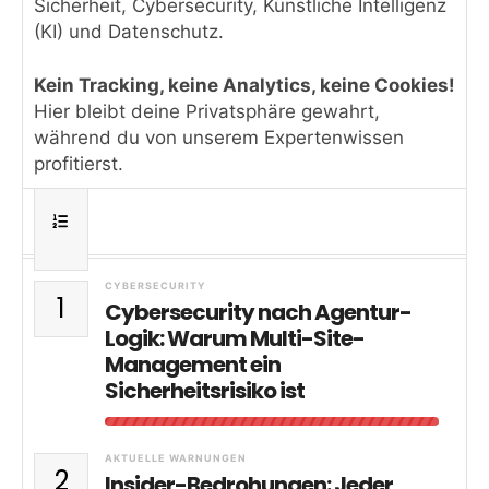
Sicherheit, Cybersecurity, Künstliche Intelligenz
(KI) und Datenschutz.
Kein Tracking, keine Analytics, keine Cookies!
Hier bleibt deine Privatsphäre gewahrt,
während du von unserem Expertenwissen
profitierst.
CYBERSECURITY
1
Cybersecurity nach Agentur-
Logik: Warum Multi-Site-
Management ein
Sicherheitsrisiko ist
AKTUELLE WARNUNGEN
2
Insider-Bedrohungen: Jeder