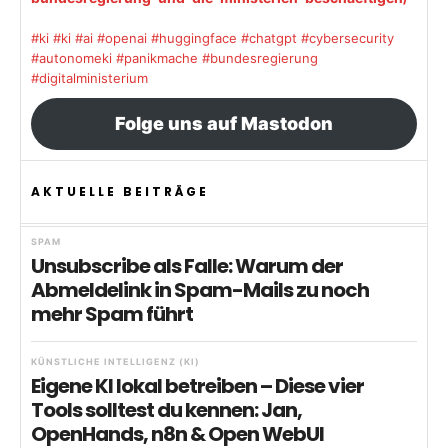
#ki
#ki
#ai
#openai
#huggingface
#chatgpt
#cybersecurity
#autonomeki
#panikmache
#bundesregierung
#digitalministerium
Folge uns auf Mastodon
AKTUELLE BEITRÄGE
SPAM
Unsubscribe als Falle: Warum der
Abmeldelink in Spam-Mails zu noch
mehr Spam führt
KÜNSTLICHE INTELLIGENZ (KI)
Eigene KI lokal betreiben – Diese vier
Tools solltest du kennen: Jan,
OpenHands, n8n & Open WebUI