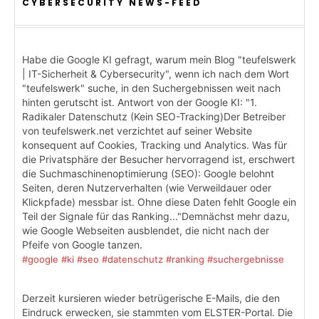
CYBERSECURITY NEWS-FEED
Habe die Google KI gefragt, warum mein Blog "teufelswerk
| IT-Sicherheit & Cybersecurity", wenn ich nach dem Wort
"teufelswerk" suche, in den Suchergebnissen weit nach
hinten gerutscht ist. Antwort von der Google KI: "1.
Radikaler Datenschutz (Kein SEO-Tracking)Der Betreiber
von teufelswerk.net verzichtet auf seiner Website
konsequent auf Cookies, Tracking und Analytics. Was für
die Privatsphäre der Besucher hervorragend ist, erschwert
die Suchmaschinenoptimierung (SEO): Google belohnt
Seiten, deren Nutzerverhalten (wie Verweildauer oder
Klickpfade) messbar ist. Ohne diese Daten fehlt Google ein
Teil der Signale für das Ranking..."Demnächst mehr dazu,
wie Google Webseiten ausblendet, die nicht nach der
Pfeife von Google tanzen.
#google
#ki
#seo
#datenschutz
#ranking
#suchergebnisse
Derzeit kursieren wieder betrügerische E-Mails, die den
Eindruck erwecken, sie stammten vom ELSTER-Portal. Die