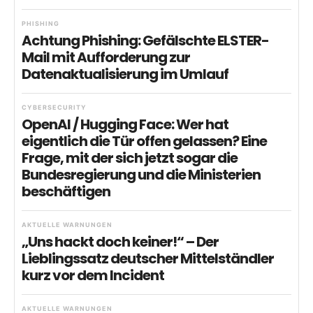
PHISHING
Achtung Phishing: Gefälschte ELSTER-
Mail mit Aufforderung zur
Datenaktualisierung im Umlauf
CYBERSECURITY
OpenAI / Hugging Face: Wer hat
eigentlich die Tür offen gelassen? Eine
Frage, mit der sich jetzt sogar die
Bundesregierung und die Ministerien
beschäftigen
AKTUELLE WARNUNGEN
„Uns hackt doch keiner!“ – Der
Lieblingssatz deutscher Mittelständler
kurz vor dem Incident
AKTUELLE WARNUNGEN