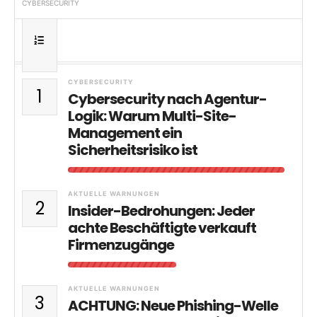
CYBERSECURITY
CYBERSECURITY
1
Cybersecurity nach Agentur-
Logik: Warum Multi-Site-
Management ein
Sicherheitsrisiko ist
AKTUELLE WARNUNGEN
2
Insider-Bedrohungen: Jeder
achte Beschäftigte verkauft
Firmenzugänge
AKTUELLE WARNUNGEN
3
ACHTUNG: Neue Phishing-Welle