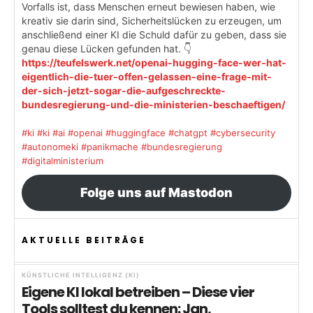
Vorfalls ist, dass Menschen erneut bewiesen haben, wie
kreativ sie darin sind, Sicherheitslücken zu erzeugen, um
anschließend einer KI die Schuld dafür zu geben, dass sie
genau diese Lücken gefunden hat. 👇
https://teufelswerk.net/openai-hugging-face-wer-hat-
eigentlich-die-tuer-offen-gelassen-eine-frage-mit-
der-sich-jetzt-sogar-die-aufgeschreckte-
bundesregierung-und-die-ministerien-beschaeftigen/
#ki
#ki
#ai
#openai
#huggingface
#chatgpt
#cybersecurity
#autonomeki
#panikmache
#bundesregierung
#digitalministerium
Folge uns auf Mastodon
AKTUELLE BEITRÄGE
KÜNSTLICHE INTELLIGENZ (KI)
Eigene KI lokal betreiben – Diese vier
Tools solltest du kennen: Jan,