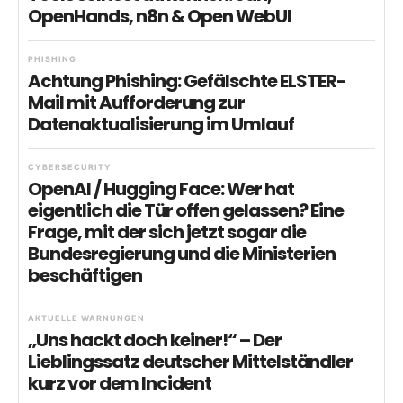
OpenHands, n8n & Open WebUI
PHISHING
Achtung Phishing: Gefälschte ELSTER-
Mail mit Aufforderung zur
Datenaktualisierung im Umlauf
CYBERSECURITY
OpenAI / Hugging Face: Wer hat
eigentlich die Tür offen gelassen? Eine
Frage, mit der sich jetzt sogar die
Bundesregierung und die Ministerien
beschäftigen
AKTUELLE WARNUNGEN
„Uns hackt doch keiner!“ – Der
Lieblingssatz deutscher Mittelständler
kurz vor dem Incident