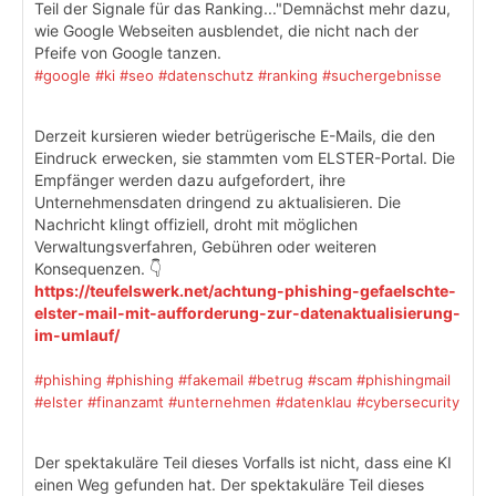
Teil der Signale für das Ranking..."Demnächst mehr dazu,
wie Google Webseiten ausblendet, die nicht nach der
Pfeife von Google tanzen.
#google
#ki
#seo
#datenschutz
#ranking
#suchergebnisse
Derzeit kursieren wieder betrügerische E-Mails, die den
Eindruck erwecken, sie stammten vom ELSTER-Portal. Die
Empfänger werden dazu aufgefordert, ihre
Unternehmensdaten dringend zu aktualisieren. Die
Nachricht klingt offiziell, droht mit möglichen
Verwaltungsverfahren, Gebühren oder weiteren
Konsequenzen. 👇
https://teufelswerk.net/achtung-phishing-gefaelschte-
elster-mail-mit-aufforderung-zur-datenaktualisierung-
im-umlauf/
#phishing
#phishing
#fakemail
#betrug
#scam
#phishingmail
#elster
#finanzamt
#unternehmen
#datenklau
#cybersecurity
Der spektakuläre Teil dieses Vorfalls ist nicht, dass eine KI
einen Weg gefunden hat. Der spektakuläre Teil dieses