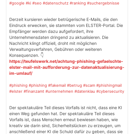
#google
#ki
#seo
#datenschutz
#ranking
#suchergebnisse
Derzeit kursieren wieder betrügerische E-Mails, die den
Eindruck erwecken, sie stammten vom ELSTER-Portal. Die
Empfänger werden dazu aufgefordert, ihre
Unternehmensdaten dringend zu aktualisieren. Die
Nachricht klingt offiziell, droht mit möglichen
Verwaltungsverfahren, Gebühren oder weiteren
Konsequenzen. 👇
https://teufelswerk.net/achtung-phishing-gefaelschte-
elster-mail-mit-aufforderung-zur-datenaktualisierung-
im-umlauf/
#phishing
#phishing
#fakemail
#betrug
#scam
#phishingmail
#elster
#finanzamt
#unternehmen
#datenklau
#cybersecurity
Der spektakuläre Teil dieses Vorfalls ist nicht, dass eine KI
einen Weg gefunden hat. Der spektakuläre Teil dieses
Vorfalls ist, dass Menschen erneut bewiesen haben, wie
kreativ sie darin sind, Sicherheitslücken zu erzeugen, um
anschließend einer KI die Schuld dafür zu geben, dass sie