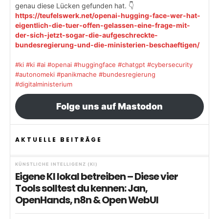
genau diese Lücken gefunden hat. 👇
https://teufelswerk.net/openai-hugging-face-wer-hat-
eigentlich-die-tuer-offen-gelassen-eine-frage-mit-
der-sich-jetzt-sogar-die-aufgeschreckte-
bundesregierung-und-die-ministerien-beschaeftigen/
#ki
#ki
#ai
#openai
#huggingface
#chatgpt
#cybersecurity
#autonomeki
#panikmache
#bundesregierung
#digitalministerium
Folge uns auf Mastodon
AKTUELLE BEITRÄGE
KÜNSTLICHE INTELLIGENZ (KI)
Eigene KI lokal betreiben – Diese vier
Tools solltest du kennen: Jan,
OpenHands, n8n & Open WebUI