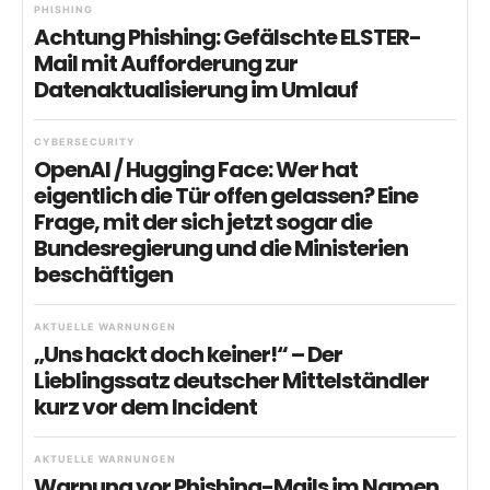
PHISHING
Achtung Phishing: Gefälschte ELSTER-
Mail mit Aufforderung zur
Datenaktualisierung im Umlauf
CYBERSECURITY
OpenAI / Hugging Face: Wer hat
eigentlich die Tür offen gelassen? Eine
Frage, mit der sich jetzt sogar die
Bundesregierung und die Ministerien
beschäftigen
AKTUELLE WARNUNGEN
„Uns hackt doch keiner!“ – Der
Lieblingssatz deutscher Mittelständler
kurz vor dem Incident
AKTUELLE WARNUNGEN
Warnung vor Phishing-Mails im Namen