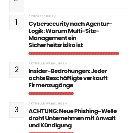
CYBERSECURITY
1
Cybersecurity nach Agentur-
Logik: Warum Multi-Site-
Management ein
Sicherheitsrisiko ist
AKTUELLE WARNUNGEN
2
Insider-Bedrohungen: Jeder
achte Beschäftigte verkauft
Firmenzugänge
AKTUELLE WARNUNGEN
3
ACHTUNG: Neue Phishing-Welle
droht Unternehmen mit Anwalt
und Kündigung