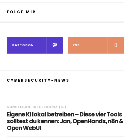
FOLGE MIR
MASTODON
RSS
CYBERSECURITY-NEWS
KÜNSTLICHE INTELLIGENZ (KI)
Eigene KI lokal betreiben – Diese vier Tools
solltest du kennen: Jan, OpenHands, n8n &
Open WebUI