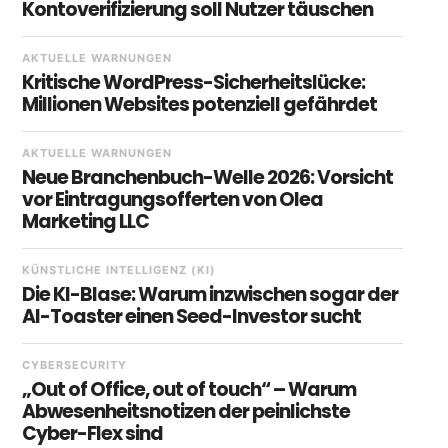
Kontoverifizierung soll Nutzer täuschen
AKTUELLE WARNUNGEN
Kritische WordPress-Sicherheitslücke:
Millionen Websites potenziell gefährdet
AKTUELLE WARNUNGEN
Neue Branchenbuch-Welle 2026: Vorsicht
vor Eintragungsofferten von Olea
Marketing LLC
KÜNSTLICHE INTELLIGENZ (KI)
Die KI-Blase: Warum inzwischen sogar der
AI-Toaster einen Seed-Investor sucht
CYBERSECURITY
„Out of Office, out of touch“ – Warum
Abwesenheitsnotizen der peinlichste
Cyber-Flex sind