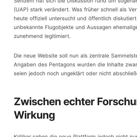
Seitdem hat sich die Diskussion rund um sogena
(UAP) stark verändert. Was früher schnell als V
heute offiziell untersucht und öffentlich diskutie
unbekannte Flugobjekte und Aussagen ehemalig
zunehmend legitimiert.
Die neue Website soll nun als zentrale Sammelst
Angaben des Pentagons wurden die Inhalte zwar au
seien jedoch noch ungeklärt oder nicht abschließ
Zwischen echter Forschun
Wirkung
Kritiker sehen die neue Plattform jedoch nicht nur