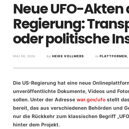
Neue UFO-Akten 
Regierung: Trans
oder politische I
MAI 08, 2026
by
HEIKE VOLLMERS
in
PLATTFORMEN,
Die US-Regierung hat eine neue Onlineplattform
unveröffentlichte Dokumente, Videos und Foto
sollen. Unter der Adresse
war.gov/ufo
stellt d
bereit, das aus verschiedenen Behörden und Ge
nur die Rückkehr zum klassischen Begriff „UFO“
hinter dem Projekt.