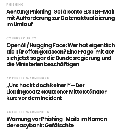
PHISHING
Achtung Phishing: Gefälschte ELSTER-Mail
mit Aufforderung zur Datenaktualisierung
im Umlauf
CYBERSECURITY
OpenAI / Hugging Face: Wer hat eigentlich
die Tür offen gelassen? Eine Frage, mit der
sich jetzt sogar die Bundesregierung und
die Ministerien beschäftigen
AKTUELLE WARNUNGEN
„Uns hackt doch keiner!“ – Der
Lieblingssatz deutscher Mittelständler
kurz vor dem Incident
AKTUELLE WARNUNGEN
Warnung vor Phishing-Mails im Namen
der easybank: Gefälschte