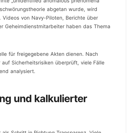
nnte „unidentified anomalous phenomena“
erschwörungstheorie abgetan wurde, wird
rt. Videos von Navy-Piloten, Berichte über
er Geheimdienstmitarbeiter haben das Thema
elle für freigegebene Akten dienen. Nach
f Sicherheitsrisiken überprüft, viele Fälle
end analysiert.
g und kalkulierter
 als Schritt in Richtung Transparenz. Viele