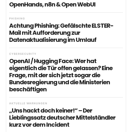
OpenHands, n8n & Open WebUI
PHISHING
Achtung Phishing: Gefälschte ELSTER-
Mail mit Aufforderung zur
Datenaktualisierung im Umlauf
CYBERSECURITY
OpenAI / Hugging Face: Wer hat
eigentlich die Tür offen gelassen? Eine
Frage, mit der sich jetzt sogar die
Bundesregierung und die Ministerien
beschäftigen
AKTUELLE WARNUNGEN
„Uns hackt doch keiner!“ – Der
Lieblingssatz deutscher Mittelständler
kurz vor dem Incident