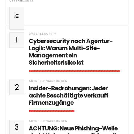
CYBERSECURITY
CYBERSECURITY
1
Cybersecurity nach Agentur-
Logik: Warum Multi-Site-
Management ein
Sicherheitsrisiko ist
AKTUELLE WARNUNGEN
2
Insider-Bedrohungen: Jeder
achte Beschäftigte verkauft
Firmenzugänge
AKTUELLE WARNUNGEN
3
ACHTUNG: Neue Phishing-Welle