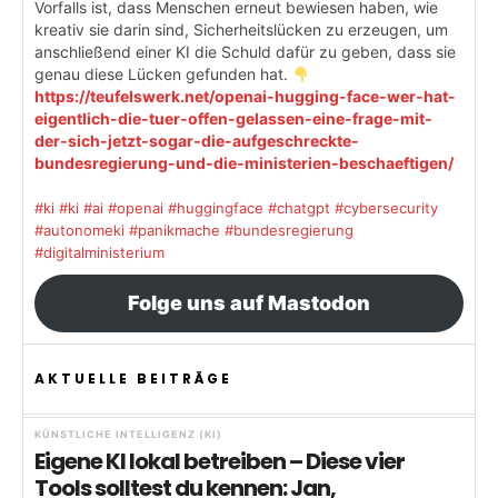
Vorfalls ist, dass Menschen erneut bewiesen haben, wie
kreativ sie darin sind, Sicherheitslücken zu erzeugen, um
anschließend einer KI die Schuld dafür zu geben, dass sie
genau diese Lücken gefunden hat.
https://teufelswerk.net/openai-hugging-face-wer-hat-
eigentlich-die-tuer-offen-gelassen-eine-frage-mit-
der-sich-jetzt-sogar-die-aufgeschreckte-
bundesregierung-und-die-ministerien-beschaeftigen/
#ki
#ki
#ai
#openai
#huggingface
#chatgpt
#cybersecurity
#autonomeki
#panikmache
#bundesregierung
#digitalministerium
Folge uns auf Mastodon
AKTUELLE BEITRÄGE
KÜNSTLICHE INTELLIGENZ (KI)
Eigene KI lokal betreiben – Diese vier
Tools solltest du kennen: Jan,