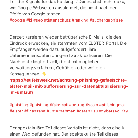
Teil der Signale für das Ranking..."Demnächst mehr dazu,
wie Google Webseiten ausblendet, die nicht nach der
Pfeife von Google tanzen.
#google
#ki
#seo
#datenschutz
#ranking
#suchergebnisse
Derzeit kursieren wieder betrügerische E-Mails, die den
Eindruck erwecken, sie stammten vom ELSTER-Portal. Die
Empfänger werden dazu aufgefordert, ihre
Unternehmensdaten dringend zu aktualisieren. Die
Nachricht klingt offiziell, droht mit möglichen
Verwaltungsverfahren, Gebühren oder weiteren
Konsequenzen.
https://teufelswerk.net/achtung-phishing-gefaelschte-
elster-mail-mit-aufforderung-zur-datenaktualisierung-
im-umlauf/
#phishing
#phishing
#fakemail
#betrug
#scam
#phishingmail
#elster
#finanzamt
#unternehmen
#datenklau
#cybersecurity
Der spektakuläre Teil dieses Vorfalls ist nicht, dass eine KI
einen Weg gefunden hat. Der spektakuläre Teil dieses