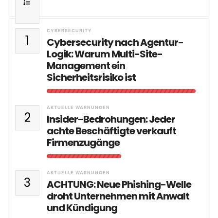
CYBERSECURITY
1
Cybersecurity nach Agentur-
Logik: Warum Multi-Site-
Management ein
Sicherheitsrisiko ist
AKTUELLE WARNUNGEN
2
Insider-Bedrohungen: Jeder
achte Beschäftigte verkauft
Firmenzugänge
AKTUELLE WARNUNGEN
3
ACHTUNG: Neue Phishing-Welle
droht Unternehmen mit Anwalt
und Kündigung