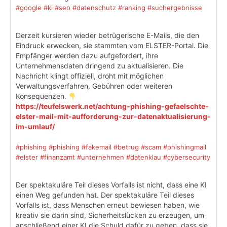
#google
#ki
#seo
#datenschutz
#ranking
#suchergebnisse
Derzeit kursieren wieder betrügerische E-Mails, die den
Eindruck erwecken, sie stammten vom ELSTER-Portal. Die
Empfänger werden dazu aufgefordert, ihre
Unternehmensdaten dringend zu aktualisieren. Die
Nachricht klingt offiziell, droht mit möglichen
Verwaltungsverfahren, Gebühren oder weiteren
Konsequenzen.
https://teufelswerk.net/achtung-phishing-gefaelschte-
elster-mail-mit-aufforderung-zur-datenaktualisierung-
im-umlauf/
#phishing
#phishing
#fakemail
#betrug
#scam
#phishingmail
#elster
#finanzamt
#unternehmen
#datenklau
#cybersecurity
Der spektakuläre Teil dieses Vorfalls ist nicht, dass eine KI
einen Weg gefunden hat. Der spektakuläre Teil dieses
Vorfalls ist, dass Menschen erneut bewiesen haben, wie
kreativ sie darin sind, Sicherheitslücken zu erzeugen, um
anschließend einer KI die Schuld dafür zu geben, dass sie