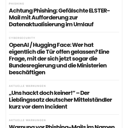
PHISHING
Achtung Phishing: Gefälschte ELSTER-
Mail mit Aufforderung zur
Datenaktualisierung im Umlauf
CYBERSECURITY
OpenAI / Hugging Face: Wer hat
eigentlich die Tür offen gelassen? Eine
Frage, mit der sich jetzt sogar die
Bundesregierung und die Ministerien
beschäftigen
AKTUELLE WARNUNGEN
„Uns hackt doch keiner!“ – Der
Lieblingssatz deutscher Mittelständler
kurz vor dem Incident
AKTUELLE WARNUNGEN
Warnung vor Phishing-Mails im Namen