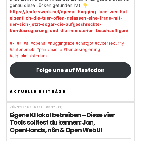
genau diese Lücken gefunden hat.
https://teufelswerk.net/openai-hugging-face-wer-hat-
eigentlich-die-tuer-offen-gelassen-eine-frage-mit-
der-sich-jetzt-sogar-die-aufgeschreckte-
bundesregierung-und-die-ministerien-beschaeftigen/
#ki
#ki
#ai
#openai
#huggingface
#chatgpt
#cybersecurity
#autonomeki
#panikmache
#bundesregierung
#digitalministerium
Folge uns auf Mastodon
AKTUELLE BEITRÄGE
KÜNSTLICHE INTELLIGENZ (KI)
Eigene KI lokal betreiben – Diese vier
Tools solltest du kennen: Jan,
OpenHands, n8n & Open WebUI