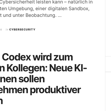
Cybersicherheit leisten kann – natürlich in
ten Umgebung, einer digitalen Sandbox,
rt und unter Beobachtung. …
26
in
CYBERSECURITY
 Codex wird zum
en Kollegen: Neue KI-
nen sollen
ehmen produktiver
n