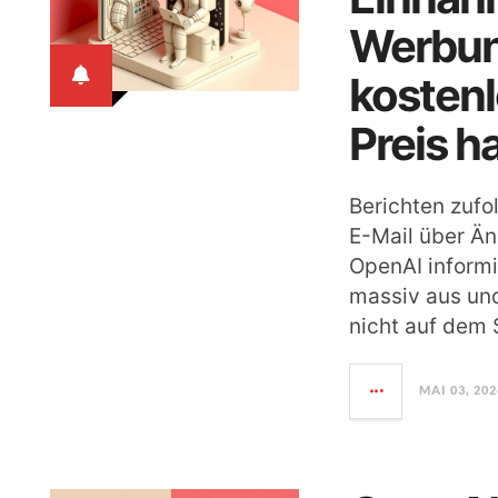
Werbun
kostenl
Preis h
Berichten zufo
E-Mail über Än
OpenAI informi
massiv aus und
nicht auf dem
MAI 03, 202