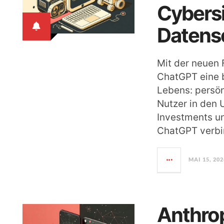
Cybersi
Datens
Mit der neuen 
ChatGPT eine b
Lebens: persön
Nutzer in den 
Investments un
ChatGPT verbi
MAI 15, 202
Anthrop