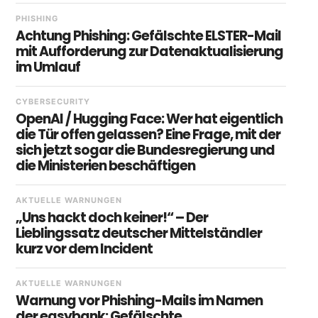
PHISHING
Achtung Phishing: Gefälschte ELSTER-Mail
mit Aufforderung zur Datenaktualisierung
im Umlauf
CYBERSECURITY
OpenAI / Hugging Face: Wer hat eigentlich
die Tür offen gelassen? Eine Frage, mit der
sich jetzt sogar die Bundesregierung und
die Ministerien beschäftigen
AKTUELLE WARNUNGEN
„Uns hackt doch keiner!“ – Der
Lieblingssatz deutscher Mittelständler
kurz vor dem Incident
AKTUELLE WARNUNGEN
Warnung vor Phishing-Mails im Namen
der easybank: Gefälschte