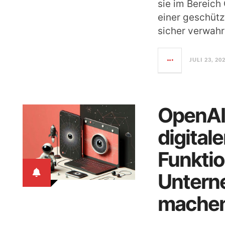
sie im Bereich 
einer geschütz
sicher verwah
JULI 23, 20
OpenAI
digital
Funktio
Untern
mache