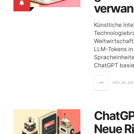
verwan
Künstliche Inte
Technologiebr
Weltwirtschaft
LLM-Tokens in 
Spracheinheit
ChatGPT basie
MAI 28, 202
ChatGPT
Neue Ri