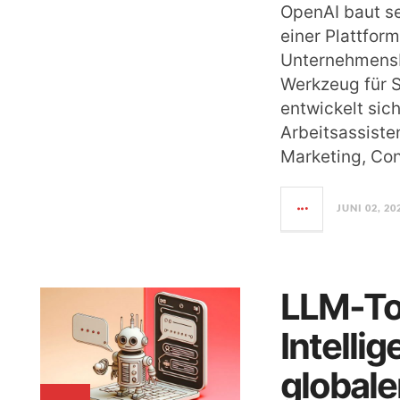
OpenAI baut s
einer Plattform
Unternehmensb
Werkzeug für S
entwickelt sic
Arbeitsassiste
Marketing, Co
JUNI 02, 20
LLM-To
Intelli
globale