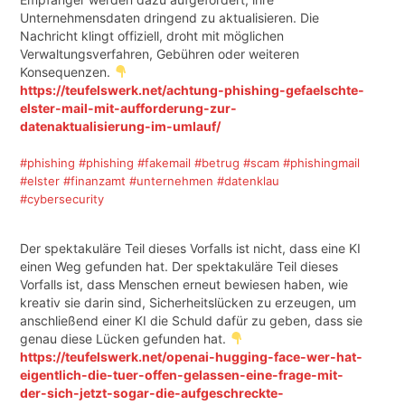
Unternehmensdaten dringend zu aktualisieren. Die
Nachricht klingt offiziell, droht mit möglichen
Verwaltungsverfahren, Gebühren oder weiteren
Konsequenzen.
https://teufelswerk.net/achtung-phishing-gefaelschte-
elster-mail-mit-aufforderung-zur-
datenaktualisierung-im-umlauf/
#phishing
#phishing
#fakemail
#betrug
#scam
#phishingmail
#elster
#finanzamt
#unternehmen
#datenklau
#cybersecurity
Der spektakuläre Teil dieses Vorfalls ist nicht, dass eine KI
einen Weg gefunden hat. Der spektakuläre Teil dieses
Vorfalls ist, dass Menschen erneut bewiesen haben, wie
kreativ sie darin sind, Sicherheitslücken zu erzeugen, um
anschließend einer KI die Schuld dafür zu geben, dass sie
genau diese Lücken gefunden hat.
https://teufelswerk.net/openai-hugging-face-wer-hat-
eigentlich-die-tuer-offen-gelassen-eine-frage-mit-
der-sich-jetzt-sogar-die-aufgeschreckte-