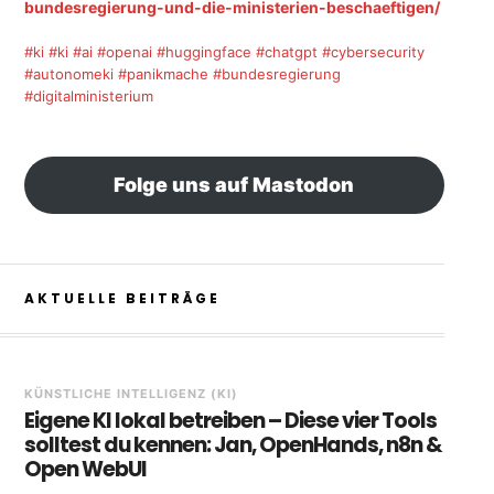
bundesregierung-und-die-ministerien-beschaeftigen/
#ki
#ki
#ai
#openai
#huggingface
#chatgpt
#cybersecurity
#autonomeki
#panikmache
#bundesregierung
#digitalministerium
Folge uns auf Mastodon
AKTUELLE BEITRÄGE
KÜNSTLICHE INTELLIGENZ (KI)
Eigene KI lokal betreiben – Diese vier Tools
solltest du kennen: Jan, OpenHands, n8n &
Open WebUI