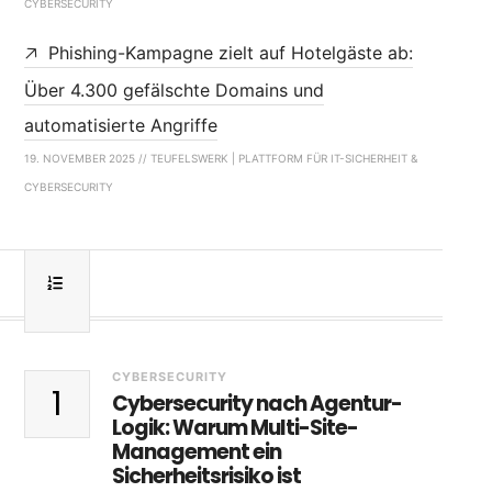
CYBERSECURITY
Phishing-Kampagne zielt auf Hotelgäste ab:
Über 4.300 gefälschte Domains und
automatisierte Angriffe
19. NOVEMBER 2025 // TEUFELSWERK | PLATTFORM FÜR IT-SICHERHEIT &
CYBERSECURITY
CYBERSECURITY
1
Cybersecurity nach Agentur-
Logik: Warum Multi-Site-
Management ein
Sicherheitsrisiko ist