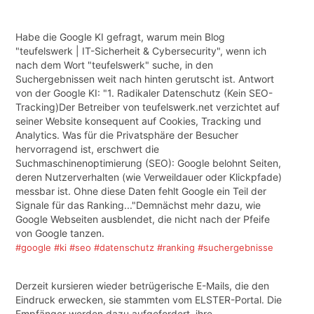
Habe die Google KI gefragt, warum mein Blog
"teufelswerk | IT-Sicherheit & Cybersecurity", wenn ich
nach dem Wort "teufelswerk" suche, in den
Suchergebnissen weit nach hinten gerutscht ist. Antwort
von der Google KI: "1. Radikaler Datenschutz (Kein SEO-
Tracking)Der Betreiber von teufelswerk.net verzichtet auf
seiner Website konsequent auf Cookies, Tracking und
Analytics. Was für die Privatsphäre der Besucher
hervorragend ist, erschwert die
Suchmaschinenoptimierung (SEO): Google belohnt Seiten,
deren Nutzerverhalten (wie Verweildauer oder Klickpfade)
messbar ist. Ohne diese Daten fehlt Google ein Teil der
Signale für das Ranking..."Demnächst mehr dazu, wie
Google Webseiten ausblendet, die nicht nach der Pfeife
von Google tanzen.
#google
#ki
#seo
#datenschutz
#ranking
#suchergebnisse
Derzeit kursieren wieder betrügerische E-Mails, die den
Eindruck erwecken, sie stammten vom ELSTER-Portal. Die
Empfänger werden dazu aufgefordert, ihre