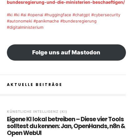
bundesregierung-und-die-ministerien-beschaeftigen/
#ki
#ki
#ai
#openai
#huggingface
#chatgpt
#cybersecurity
#autonomeki
#panikmache
#bundesregierung
#digitalministerium
Folge uns auf Mastodon
AKTUELLE BEITRÄGE
KÜNSTLICHE INTELLIGENZ (KI)
Eigene KI lokal betreiben – Diese vier Tools
solltest du kennen: Jan, OpenHands, n8n &
Open WebUI