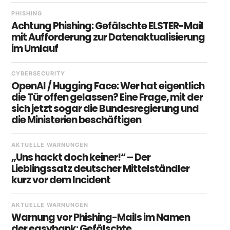
PHISHING
Achtung Phishing: Gefälschte ELSTER-Mail
mit Aufforderung zur Datenaktualisierung
im Umlauf
CYBERSECURITY
OpenAI / Hugging Face: Wer hat eigentlich
die Tür offen gelassen? Eine Frage, mit der
sich jetzt sogar die Bundesregierung und
die Ministerien beschäftigen
AKTUELLE WARNUNGEN
„Uns hackt doch keiner!“ – Der
Lieblingssatz deutscher Mittelständler
kurz vor dem Incident
AKTUELLE WARNUNGEN
Warnung vor Phishing-Mails im Namen
der easybank: Gefälschte