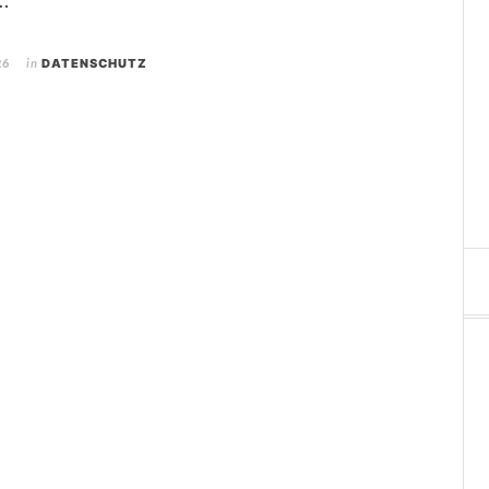
 …
26
in
DATENSCHUTZ