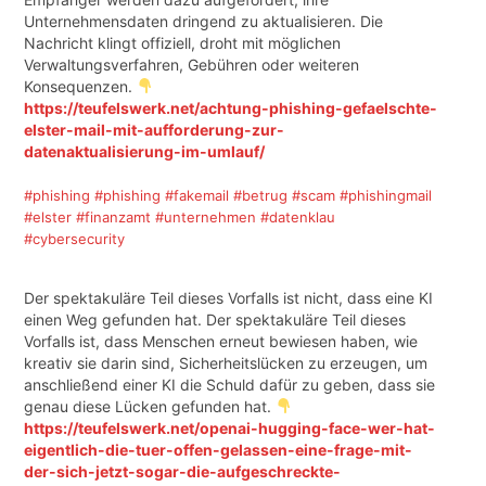
Unternehmensdaten dringend zu aktualisieren. Die
Nachricht klingt offiziell, droht mit möglichen
Verwaltungsverfahren, Gebühren oder weiteren
Konsequenzen.
https://teufelswerk.net/achtung-phishing-gefaelschte-
elster-mail-mit-aufforderung-zur-
datenaktualisierung-im-umlauf/
#phishing
#phishing
#fakemail
#betrug
#scam
#phishingmail
#elster
#finanzamt
#unternehmen
#datenklau
#cybersecurity
Der spektakuläre Teil dieses Vorfalls ist nicht, dass eine KI
einen Weg gefunden hat. Der spektakuläre Teil dieses
Vorfalls ist, dass Menschen erneut bewiesen haben, wie
kreativ sie darin sind, Sicherheitslücken zu erzeugen, um
anschließend einer KI die Schuld dafür zu geben, dass sie
genau diese Lücken gefunden hat.
https://teufelswerk.net/openai-hugging-face-wer-hat-
eigentlich-die-tuer-offen-gelassen-eine-frage-mit-
der-sich-jetzt-sogar-die-aufgeschreckte-