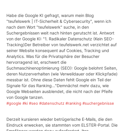
Habe die Google KI gefragt, warum mein Blog
"teufelswerk | IT-Sicherheit & Cybersecurity", wenn ich
nach dem Wort "teufelswerk" suche, in den
Suchergebnissen weit nach hinten gerutscht ist. Antwort
von der Google KI: "1. Radikaler Datenschutz (Kein SEO-
Tracking)Der Betreiber von teufelswerk.net verzichtet auf
seiner Website konsequent auf Cookies, Tracking und
Analytics. Was für die Privatsphäre der Besucher
hervorragend ist, erschwert die
Suchmaschinenoptimierung (SEO): Google belohnt Seiten,
deren Nutzerverhalten (wie Verweildauer oder Klickpfade)
messbar ist. Ohne diese Daten fehlt Google ein Teil der
Signale für das Ranking..."Demnächst mehr dazu, wie
Google Webseiten ausblendet, die nicht nach der Pfeife
von Google tanzen.
#google
#ki
#seo
#datenschutz
#ranking
#suchergebnisse
Derzeit kursieren wieder betrügerische E-Mails, die den
Eindruck erwecken, sie stammten vom ELSTER-Portal. Die
Empfänger werden dazu aufgefordert, ihre