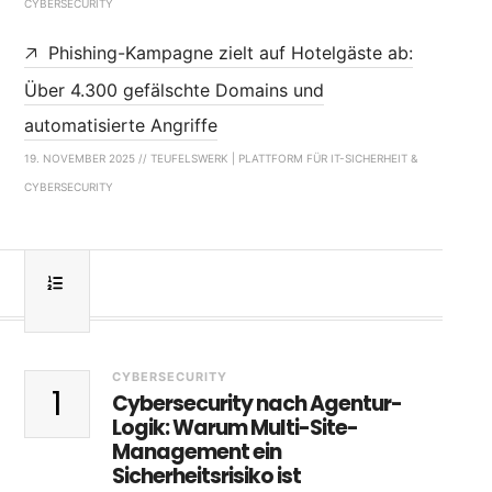
CYBERSECURITY
Phishing-Kampagne zielt auf Hotelgäste ab:
Über 4.300 gefälschte Domains und
automatisierte Angriffe
19. NOVEMBER 2025 // TEUFELSWERK | PLATTFORM FÜR IT-SICHERHEIT &
CYBERSECURITY
CYBERSECURITY
1
Cybersecurity nach Agentur-
Logik: Warum Multi-Site-
Management ein
Sicherheitsrisiko ist