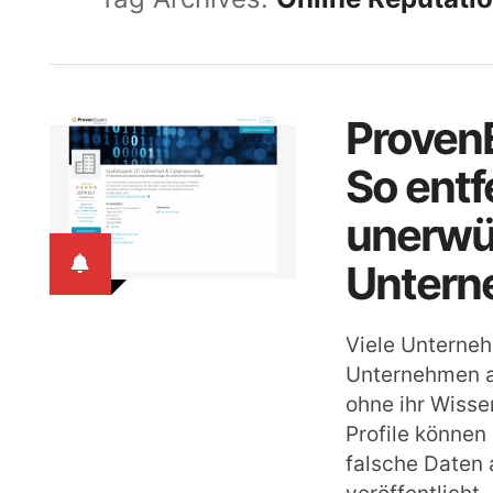
ProvenE
So entf
unerwü
Untern
Viele Unterneh
Unternehmen au
ohne ihr Wisse
Profile können
falsche Daten