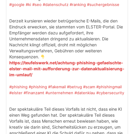
#google
#ki
#seo
#datenschutz
#ranking
#suchergebnisse
Derzeit kursieren wieder betrügerische E-Mails, die den
Eindruck erwecken, sie stammten vom ELSTER-Portal. Die
Empfänger werden dazu aufgefordert, ihre
Unternehmensdaten dringend zu aktualisieren. Die
Nachricht klingt offiziell, droht mit möglichen
Verwaltungsverfahren, Gebühren oder weiteren
Konsequenzen.
https://teufelswerk.net/achtung-phishing-gefaelschte-
elster-mail-mit-aufforderung-zur-datenaktualisierung-
im-umlauf/
#phishing
#phishing
#fakemail
#betrug
#scam
#phishingmail
#elster
#finanzamt
#unternehmen
#datenklau
#cybersecurity
Der spektakuläre Teil dieses Vorfalls ist nicht, dass eine KI
einen Weg gefunden hat. Der spektakuläre Teil dieses
Vorfalls ist, dass Menschen erneut bewiesen haben, wie
kreativ sie darin sind, Sicherheitslücken zu erzeugen, um
anschließend einer KI die Schuld dafür zu geben, dass sie