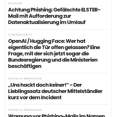
PHISHING
Achtung Phishing: Gefälschte ELSTER-
Mail mit Aufforderung zur
Datenaktualisierung im Umlauf
CYBERSECURITY
OpenAI / Hugging Face: Wer hat
eigentlich die Tür offen gelassen? Eine
Frage, mit der sich jetzt sogar die
Bundesregierung und die Ministerien
beschäftigen
AKTUELLE WARNUNGEN
„Uns hackt doch keiner!“ – Der
Lieblingssatz deutscher Mittelständler
kurz vor dem Incident
AKTUELLE WARNUNGEN
Warnung vor Phishing-Mails im Namen