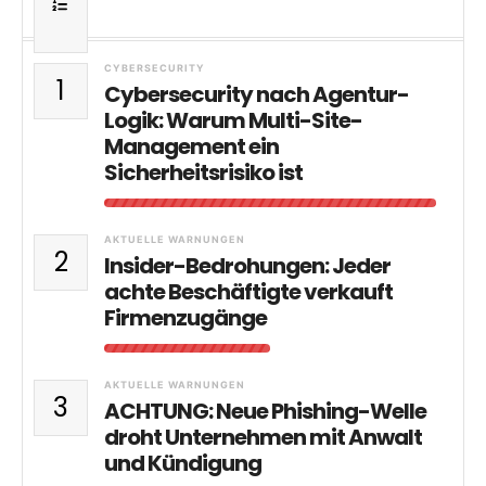
CYBERSECURITY
1
Cybersecurity nach Agentur-
Logik: Warum Multi-Site-
Management ein
Sicherheitsrisiko ist
AKTUELLE WARNUNGEN
2
Insider-Bedrohungen: Jeder
achte Beschäftigte verkauft
Firmenzugänge
AKTUELLE WARNUNGEN
3
ACHTUNG: Neue Phishing-Welle
droht Unternehmen mit Anwalt
und Kündigung