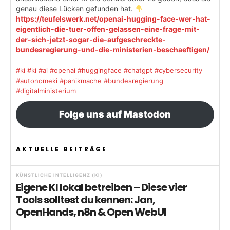
genau diese Lücken gefunden hat.
https://teufelswerk.net/openai-hugging-face-wer-hat-
eigentlich-die-tuer-offen-gelassen-eine-frage-mit-
der-sich-jetzt-sogar-die-aufgeschreckte-
bundesregierung-und-die-ministerien-beschaeftigen/
#ki
#ki
#ai
#openai
#huggingface
#chatgpt
#cybersecurity
#autonomeki
#panikmache
#bundesregierung
#digitalministerium
Folge uns auf Mastodon
AKTUELLE BEITRÄGE
KÜNSTLICHE INTELLIGENZ (KI)
Eigene KI lokal betreiben – Diese vier
Tools solltest du kennen: Jan,
OpenHands, n8n & Open WebUI