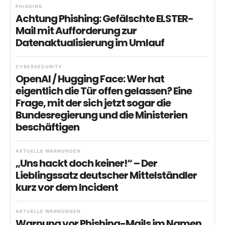
PHISHING
Achtung Phishing: Gefälschte ELSTER-
Mail mit Aufforderung zur
Datenaktualisierung im Umlauf
CYBERSECURITY
OpenAI / Hugging Face: Wer hat
eigentlich die Tür offen gelassen? Eine
Frage, mit der sich jetzt sogar die
Bundesregierung und die Ministerien
beschäftigen
AKTUELLE WARNUNGEN
„Uns hackt doch keiner!“ – Der
Lieblingssatz deutscher Mittelständler
kurz vor dem Incident
AKTUELLE WARNUNGEN
Warnung vor Phishing-Mails im Namen