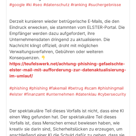
#google
#ki
#seo
#datenschutz
#ranking
#suchergebnisse
Derzeit kursieren wieder betrügerische E-Mails, die den
Eindruck erwecken, sie stammten vom ELSTER-Portal. Die
Empfänger werden dazu aufgefordert, ihre
Unternehmensdaten dringend zu aktualisieren. Die
Nachricht klingt offiziell, droht mit möglichen
Verwaltungsverfahren, Gebühren oder weiteren
Konsequenzen.
https://teufelswerk.net/achtung-phishing-gefaelschte-
elster-mail-mit-aufforderung-zur-datenaktualisierung-
im-umlauf/
#phishing
#phishing
#fakemail
#betrug
#scam
#phishingmail
#elster
#finanzamt
#unternehmen
#datenklau
#cybersecurity
Der spektakuläre Teil dieses Vorfalls ist nicht, dass eine KI
einen Weg gefunden hat. Der spektakuläre Teil dieses
Vorfalls ist, dass Menschen erneut bewiesen haben, wie
kreativ sie darin sind, Sicherheitslücken zu erzeugen, um
anschließend einer KI die Schuld dafür zu geben, dass sie