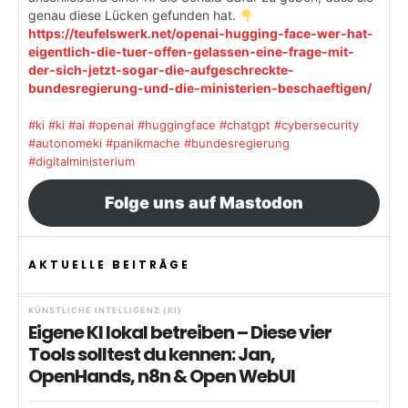
genau diese Lücken gefunden hat.
https://teufelswerk.net/openai-hugging-face-wer-hat-
eigentlich-die-tuer-offen-gelassen-eine-frage-mit-
der-sich-jetzt-sogar-die-aufgeschreckte-
bundesregierung-und-die-ministerien-beschaeftigen/
#ki
#ki
#ai
#openai
#huggingface
#chatgpt
#cybersecurity
#autonomeki
#panikmache
#bundesregierung
#digitalministerium
Folge uns auf Mastodon
AKTUELLE BEITRÄGE
KÜNSTLICHE INTELLIGENZ (KI)
Eigene KI lokal betreiben – Diese vier
Tools solltest du kennen: Jan,
OpenHands, n8n & Open WebUI