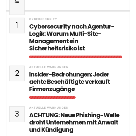
CYBERSECURITY
1
Cybersecurity nach Agentur-
Logik: Warum Multi-Site-
Management ein
Sicherheitsrisiko ist
AKTUELLE WARNUNGEN
2
Insider-Bedrohungen: Jeder
achte Beschäftigte verkauft
Firmenzugänge
AKTUELLE WARNUNGEN
3
ACHTUNG: Neue Phishing-Welle
droht Unternehmen mit Anwalt
und Kündigung