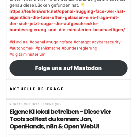
genau diese Lücken gefunden hat.
https://teufelswerk.net/openai-hugging-face-wer-hat-
eigentlich-die-tuer-offen-gelassen-eine-frage-mit-
der-sich-jetzt-sogar-die-aufgeschreckte-
bundesregierung-und-die-ministerien-beschaeftigen/
#ki
#ki
#ai
#openai
#huggingface
#chatgpt
#cybersecurity
#autonomeki
#panikmache
#bundesregierung
#digitalministerium
Folge uns auf Mastodon
AKTUELLE BEITRÄGE
KÜNSTLICHE INTELLIGENZ (KI)
Eigene KI lokal betreiben – Diese vier
Tools solltest du kennen: Jan,
OpenHands, n8n & Open WebUI