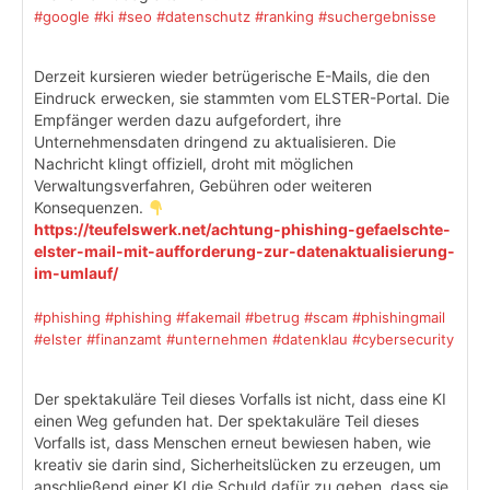
#google
#ki
#seo
#datenschutz
#ranking
#suchergebnisse
Derzeit kursieren wieder betrügerische E-Mails, die den
Eindruck erwecken, sie stammten vom ELSTER-Portal. Die
Empfänger werden dazu aufgefordert, ihre
Unternehmensdaten dringend zu aktualisieren. Die
Nachricht klingt offiziell, droht mit möglichen
Verwaltungsverfahren, Gebühren oder weiteren
Konsequenzen.
https://teufelswerk.net/achtung-phishing-gefaelschte-
elster-mail-mit-aufforderung-zur-datenaktualisierung-
im-umlauf/
#phishing
#phishing
#fakemail
#betrug
#scam
#phishingmail
#elster
#finanzamt
#unternehmen
#datenklau
#cybersecurity
Der spektakuläre Teil dieses Vorfalls ist nicht, dass eine KI
einen Weg gefunden hat. Der spektakuläre Teil dieses
Vorfalls ist, dass Menschen erneut bewiesen haben, wie
kreativ sie darin sind, Sicherheitslücken zu erzeugen, um
anschließend einer KI die Schuld dafür zu geben, dass sie