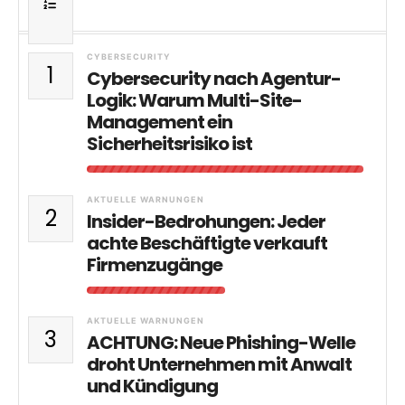
CYBERSECURITY
1
Cybersecurity nach Agentur-
Logik: Warum Multi-Site-
Management ein
Sicherheitsrisiko ist
AKTUELLE WARNUNGEN
2
Insider-Bedrohungen: Jeder
achte Beschäftigte verkauft
Firmenzugänge
AKTUELLE WARNUNGEN
3
ACHTUNG: Neue Phishing-Welle
droht Unternehmen mit Anwalt
und Kündigung