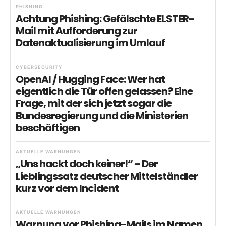
PHISHING
Achtung Phishing: Gefälschte ELSTER-
Mail mit Aufforderung zur
Datenaktualisierung im Umlauf
CYBERSECURITY
OpenAI / Hugging Face: Wer hat
eigentlich die Tür offen gelassen? Eine
Frage, mit der sich jetzt sogar die
Bundesregierung und die Ministerien
beschäftigen
AKTUELLE WARNUNGEN
„Uns hackt doch keiner!“ – Der
Lieblingssatz deutscher Mittelständler
kurz vor dem Incident
AKTUELLE WARNUNGEN
Warnung vor Phishing-Mails im Namen