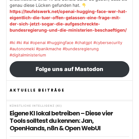
genau diese Lücken gefunden hat.
https://teufelswerk.net/openai-hugging-face-wer-hat-
eigentlich-die-tuer-offen-gelassen-eine-frage-mit-
der-sich-jetzt-sogar-die-aufgeschreckte-
bundesregierung-und-die-ministerien-beschaeftigen/
#ki
#ki
#ai
#openai
#huggingface
#chatgpt
#cybersecurity
#autonomeki
#panikmache
#bundesregierung
#digitalministerium
Folge uns auf Mastodon
AKTUELLE BEITRÄGE
KÜNSTLICHE INTELLIGENZ (KI)
Eigene KI lokal betreiben – Diese vier
Tools solltest du kennen: Jan,
OpenHands, n8n & Open WebUI