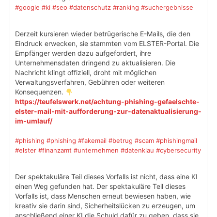
#google
#ki
#seo
#datenschutz
#ranking
#suchergebnisse
Derzeit kursieren wieder betrügerische E-Mails, die den
Eindruck erwecken, sie stammten vom ELSTER-Portal. Die
Empfänger werden dazu aufgefordert, ihre
Unternehmensdaten dringend zu aktualisieren. Die
Nachricht klingt offiziell, droht mit möglichen
Verwaltungsverfahren, Gebühren oder weiteren
Konsequenzen.
https://teufelswerk.net/achtung-phishing-gefaelschte-
elster-mail-mit-aufforderung-zur-datenaktualisierung-
im-umlauf/
#phishing
#phishing
#fakemail
#betrug
#scam
#phishingmail
#elster
#finanzamt
#unternehmen
#datenklau
#cybersecurity
Der spektakuläre Teil dieses Vorfalls ist nicht, dass eine KI
einen Weg gefunden hat. Der spektakuläre Teil dieses
Vorfalls ist, dass Menschen erneut bewiesen haben, wie
kreativ sie darin sind, Sicherheitslücken zu erzeugen, um
anschließend einer KI die Schuld dafür zu geben, dass sie