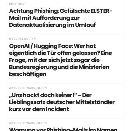
PHISHING
Achtung Phishing: Gefälschte ELSTER-
Mail mit Aufforderung zur
Datenaktualisierung im Umlauf
CYBERSECURITY
OpenAI / Hugging Face: Wer hat
eigentlich die Tür offen gelassen? Eine
Frage, mit der sich jetzt sogar die
Bundesregierung und die Ministerien
beschäftigen
AKTUELLE WARNUNGEN
„Uns hackt doch keiner!“ – Der
Lieblingssatz deutscher Mittelständler
kurz vor dem Incident
AKTUELLE WARNUNGEN
Warnung vor Phishing-Mails im Namen