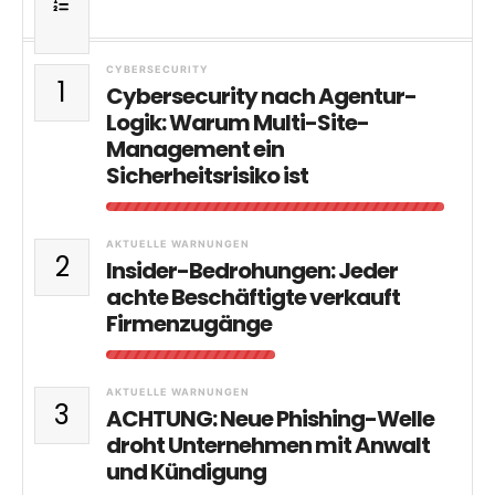
CYBERSECURITY
1
Cybersecurity nach Agentur-
Logik: Warum Multi-Site-
Management ein
Sicherheitsrisiko ist
AKTUELLE WARNUNGEN
2
Insider-Bedrohungen: Jeder
achte Beschäftigte verkauft
Firmenzugänge
AKTUELLE WARNUNGEN
3
ACHTUNG: Neue Phishing-Welle
droht Unternehmen mit Anwalt
und Kündigung