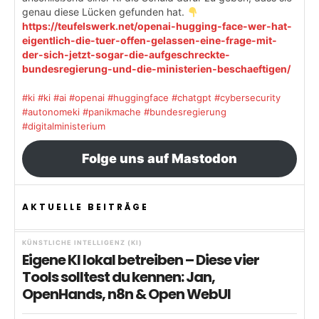
genau diese Lücken gefunden hat.
https://teufelswerk.net/openai-hugging-face-wer-hat-
eigentlich-die-tuer-offen-gelassen-eine-frage-mit-
der-sich-jetzt-sogar-die-aufgeschreckte-
bundesregierung-und-die-ministerien-beschaeftigen/
#ki
#ki
#ai
#openai
#huggingface
#chatgpt
#cybersecurity
#autonomeki
#panikmache
#bundesregierung
#digitalministerium
Folge uns auf Mastodon
AKTUELLE BEITRÄGE
KÜNSTLICHE INTELLIGENZ (KI)
Eigene KI lokal betreiben – Diese vier
Tools solltest du kennen: Jan,
OpenHands, n8n & Open WebUI