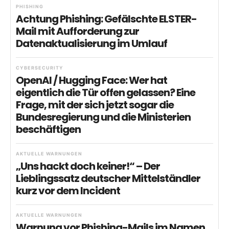
PHISHING
Achtung Phishing: Gefälschte ELSTER-
Mail mit Aufforderung zur
Datenaktualisierung im Umlauf
CYBERSECURITY
OpenAI / Hugging Face: Wer hat
eigentlich die Tür offen gelassen? Eine
Frage, mit der sich jetzt sogar die
Bundesregierung und die Ministerien
beschäftigen
AKTUELLE WARNUNGEN
„Uns hackt doch keiner!“ – Der
Lieblingssatz deutscher Mittelständler
kurz vor dem Incident
AKTUELLE WARNUNGEN
Warnung vor Phishing-Mails im Namen