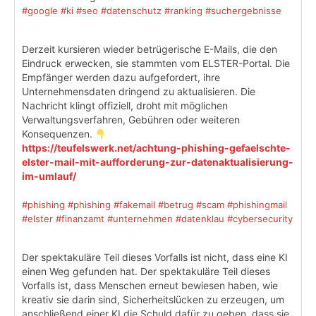
#google
#ki
#seo
#datenschutz
#ranking
#suchergebnisse
Derzeit kursieren wieder betrügerische E-Mails, die den
Eindruck erwecken, sie stammten vom ELSTER-Portal. Die
Empfänger werden dazu aufgefordert, ihre
Unternehmensdaten dringend zu aktualisieren. Die
Nachricht klingt offiziell, droht mit möglichen
Verwaltungsverfahren, Gebühren oder weiteren
Konsequenzen.
https://teufelswerk.net/achtung-phishing-gefaelschte-
elster-mail-mit-aufforderung-zur-datenaktualisierung-
im-umlauf/
#phishing
#phishing
#fakemail
#betrug
#scam
#phishingmail
#elster
#finanzamt
#unternehmen
#datenklau
#cybersecurity
Der spektakuläre Teil dieses Vorfalls ist nicht, dass eine KI
einen Weg gefunden hat. Der spektakuläre Teil dieses
Vorfalls ist, dass Menschen erneut bewiesen haben, wie
kreativ sie darin sind, Sicherheitslücken zu erzeugen, um
anschließend einer KI die Schuld dafür zu geben, dass sie