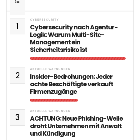
CYBERSECURITY
1
Cybersecurity nach Agentur-
Logik: Warum Multi-Site-
Management ein
Sicherheitsrisiko ist
AKTUELLE WARNUNGEN
2
Insider-Bedrohungen: Jeder
achte Beschäftigte verkauft
Firmenzugänge
AKTUELLE WARNUNGEN
3
ACHTUNG: Neue Phishing-Welle
droht Unternehmen mit Anwalt
und Kündigung