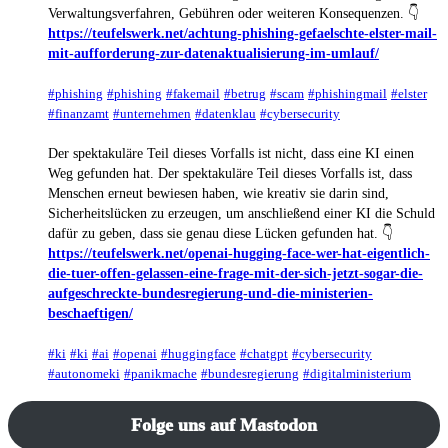
Verwaltungsverfahren, Gebühren oder weiteren Konsequenzen. 👇
https://teufelswerk.net/achtung-phishing-gefaelschte-elster-mail-
mit-aufforderung-zur-datenaktualisierung-im-umlauf/
#phishing
#phishing
#fakemail
#betrug
#scam
#phishingmail
#elster
#finanzamt
#unternehmen
#datenklau
#cybersecurity
Der spektakuläre Teil dieses Vorfalls ist nicht, dass eine KI einen
Weg gefunden hat. Der spektakuläre Teil dieses Vorfalls ist, dass
Menschen erneut bewiesen haben, wie kreativ sie darin sind,
Sicherheitslücken zu erzeugen, um anschließend einer KI die Schuld
dafür zu geben, dass sie genau diese Lücken gefunden hat. 👇
https://teufelswerk.net/openai-hugging-face-wer-hat-eigentlich-
die-tuer-offen-gelassen-eine-frage-mit-der-sich-jetzt-sogar-die-
aufgeschreckte-bundesregierung-und-die-ministerien-
beschaeftigen/
#ki
#ki
#ai
#openai
#huggingface
#chatgpt
#cybersecurity
#autonomeki
#panikmache
#bundesregierung
#digitalministerium
Folge uns auf Mastodon