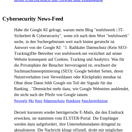
Cybersecurity News-Feed
Habe die Google KI gefragt, warum mein Blog "teufelswerk | IT-
Sicherheit & Cybersecurity", wenn ich nach dem Wort "teufelswerk"
suche, in den Suchergebnissen weit nach hinten gerutscht ist.
Antwort von der Google KI: "1. Radikaler Datenschutz (Kein SEO-
Tracking)Der Betreiber von teufelswerk.net verzichtet auf seiner
Website konsequent auf Cookies, Tracking und Analytics. Was für
die Privatsphäre der Besucher hervorragend ist, erschwert die
Suchmaschinenoptimierung (SEO): Google belohnt Seiten, deren
Nutzerverhalten (wie Verweildauer oder Klickpfade) messbar ist.
Ohne diese Daten fehlt Google ein Teil der Signale für das
Ranking..."Demnächst mehr dazu, wie Google Webseiten ausblendet,
die nicht nach der Pfeife von Google tanzen.
#google
#ki
#seo
#datenschutz
#ranking
#suchergebnisse
Derzeit kursieren wieder betrügerische E-Mails, die den Eindruck
erwecken, sie stammten vom ELSTER-Portal. Die Empfänger
werden dazu aufgefordert, ihre Unternehmensdaten dringend zu
aktualisieren. Die Nachricht klingt offiziell, droht mit möglichen