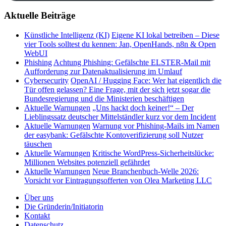
Aktuelle Beiträge
Künstliche Intelligenz (KI)
Eigene KI lokal betreiben – Diese
vier Tools solltest du kennen: Jan, OpenHands, n8n & Open
WebUI
Phishing
Achtung Phishing: Gefälschte ELSTER-Mail mit
Aufforderung zur Datenaktualisierung im Umlauf
Cybersecurity
OpenAI / Hugging Face: Wer hat eigentlich die
Tür offen gelassen? Eine Frage, mit der sich jetzt sogar die
Bundesregierung und die Ministerien beschäftigen
Aktuelle Warnungen
„Uns hackt doch keiner!“ – Der
Lieblingssatz deutscher Mittelständler kurz vor dem Incident
Aktuelle Warnungen
Warnung vor Phishing-Mails im Namen
der easybank: Gefälschte Kontoverifizierung soll Nutzer
täuschen
Aktuelle Warnungen
Kritische WordPress-Sicherheitslücke:
Millionen Websites potenziell gefährdet
Aktuelle Warnungen
Neue Branchenbuch-Welle 2026:
Vorsicht vor Eintragungsofferten von Olea Marketing LLC
Über uns
Die Gründerin/Initiatorin
Kontakt
Datenschutz