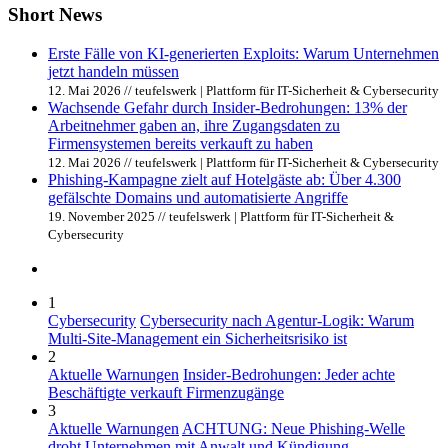
Short News
Erste Fälle von KI-generierten Exploits: Warum Unternehmen
jetzt handeln müssen
12. Mai 2026 // teufelswerk | Plattform für IT-Sicherheit & Cybersecurity
Wachsende Gefahr durch Insider-Bedrohungen: 13% der
Arbeitnehmer gaben an, ihre Zugangsdaten zu
Firmensystemen bereits verkauft zu haben
12. Mai 2026 // teufelswerk | Plattform für IT-Sicherheit & Cybersecurity
Phishing-Kampagne zielt auf Hotelgäste ab: Über 4.300
gefälschte Domains und automatisierte Angriffe
19. November 2025 // teufelswerk | Plattform für IT-Sicherheit &
Cybersecurity
1
Cybersecurity
Cybersecurity nach Agentur-Logik: Warum
Multi-Site-Management ein Sicherheitsrisiko ist
2
Aktuelle Warnungen
Insider-Bedrohungen: Jeder achte
Beschäftigte verkauft Firmenzugänge
3
Aktuelle Warnungen
ACHTUNG: Neue Phishing-Welle
droht Unternehmen mit Anwalt und Kündigung