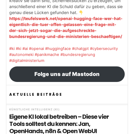
kreativ sie darin sind, Sicherheitslücken zu erzeugen, um
anschließend einer KI die Schuld dafür zu geben, dass sie
genau diese Lücken gefunden hat.
https://teufelswerk.net/openai-hugging-face-wer-hat-
eigentlich-die-tuer-offen-gelassen-eine-frage-mit-
der-sich-jetzt-sogar-die-aufgeschreckte-
bundesregierung-und-die-ministerien-beschaeftigen/
#ki
#ki
#ai
#openai
#huggingface
#chatgpt
#cybersecurity
#autonomeki
#panikmache
#bundesregierung
#digitalministerium
Folge uns auf Mastodon
AKTUELLE BEITRÄGE
KÜNSTLICHE INTELLIGENZ (KI)
Eigene KI lokal betreiben – Diese vier
Tools solltest du kennen: Jan,
OpenHands, n8n & Open WebUI