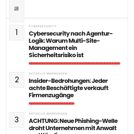
CYBERSECURITY
1
Cybersecurity nach Agentur-
Logik: Warum Multi-Site-
Management ein
Sicherheitsrisiko ist
AKTUELLE WARNUNGEN
2
Insider-Bedrohungen: Jeder
achte Beschäftigte verkauft
Firmenzugänge
AKTUELLE WARNUNGEN
3
ACHTUNG: Neue Phishing-Welle
droht Unternehmen mit Anwalt