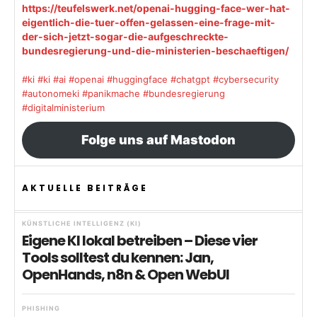
https://teufelswerk.net/openai-hugging-face-wer-hat-
eigentlich-die-tuer-offen-gelassen-eine-frage-mit-
der-sich-jetzt-sogar-die-aufgeschreckte-
bundesregierung-und-die-ministerien-beschaeftigen/
#ki
#ki
#ai
#openai
#huggingface
#chatgpt
#cybersecurity
#autonomeki
#panikmache
#bundesregierung
#digitalministerium
Folge uns auf Mastodon
AKTUELLE BEITRÄGE
KÜNSTLICHE INTELLIGENZ (KI)
Eigene KI lokal betreiben – Diese vier
Tools solltest du kennen: Jan,
OpenHands, n8n & Open WebUI
PHISHING