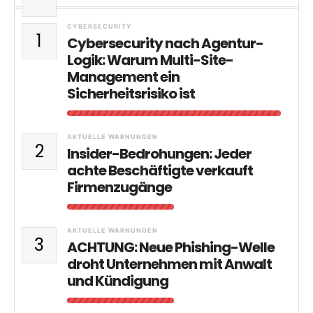
CYBERSECURITY
1
Cybersecurity nach Agentur-
Logik: Warum Multi-Site-
Management ein
Sicherheitsrisiko ist
AKTUELLE WARNUNGEN
2
Insider-Bedrohungen: Jeder
achte Beschäftigte verkauft
Firmenzugänge
AKTUELLE WARNUNGEN
3
ACHTUNG: Neue Phishing-Welle
droht Unternehmen mit Anwalt
und Kündigung