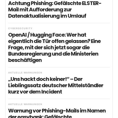
Achtung Phishing: Gefälschte ELSTER-
Mail mit Aufforderung zur
Datenaktualisierung im Umlauf
CYBERSECURITY
OpenAI / Hugging Face: Wer hat
eigentlich die Tür offen gelassen? Eine
Frage, mit der sich jetzt sogar die
Bundesregierung und die Ministerien
beschäftigen
AKTUELLE WARNUNGEN
„Uns hackt doch keiner!“ – Der
Lieblingssatz deutscher Mittelständler
kurz vor dem Incident
AKTUELLE WARNUNGEN
Warnung vor Phishing-Mails im Namen
der easybank: Gefälschte