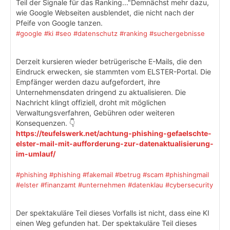
Teil der Signale für das Ranking..."Demnächst mehr dazu,
wie Google Webseiten ausblendet, die nicht nach der
Pfeife von Google tanzen.
#google
#ki
#seo
#datenschutz
#ranking
#suchergebnisse
Derzeit kursieren wieder betrügerische E-Mails, die den
Eindruck erwecken, sie stammten vom ELSTER-Portal. Die
Empfänger werden dazu aufgefordert, ihre
Unternehmensdaten dringend zu aktualisieren. Die
Nachricht klingt offiziell, droht mit möglichen
Verwaltungsverfahren, Gebühren oder weiteren
Konsequenzen. 👇
https://teufelswerk.net/achtung-phishing-gefaelschte-
elster-mail-mit-aufforderung-zur-datenaktualisierung-
im-umlauf/
#phishing
#phishing
#fakemail
#betrug
#scam
#phishingmail
#elster
#finanzamt
#unternehmen
#datenklau
#cybersecurity
Der spektakuläre Teil dieses Vorfalls ist nicht, dass eine KI
einen Weg gefunden hat. Der spektakuläre Teil dieses