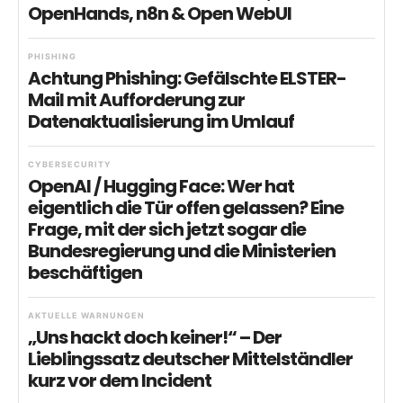
OpenHands, n8n & Open WebUI
PHISHING
Achtung Phishing: Gefälschte ELSTER-
Mail mit Aufforderung zur
Datenaktualisierung im Umlauf
CYBERSECURITY
OpenAI / Hugging Face: Wer hat
eigentlich die Tür offen gelassen? Eine
Frage, mit der sich jetzt sogar die
Bundesregierung und die Ministerien
beschäftigen
AKTUELLE WARNUNGEN
„Uns hackt doch keiner!“ – Der
Lieblingssatz deutscher Mittelständler
kurz vor dem Incident