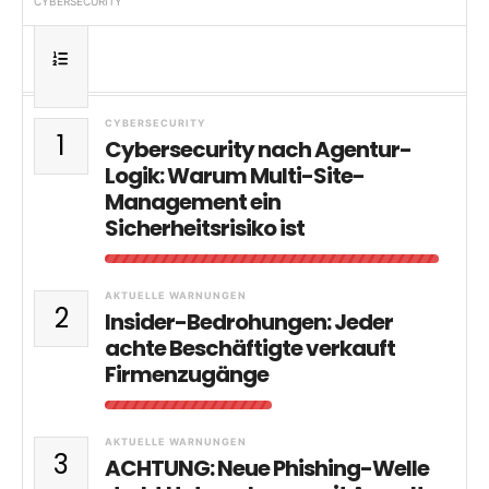
CYBERSECURITY
CYBERSECURITY
1
Cybersecurity nach Agentur-
Logik: Warum Multi-Site-
Management ein
Sicherheitsrisiko ist
AKTUELLE WARNUNGEN
2
Insider-Bedrohungen: Jeder
achte Beschäftigte verkauft
Firmenzugänge
AKTUELLE WARNUNGEN
3
ACHTUNG: Neue Phishing-Welle