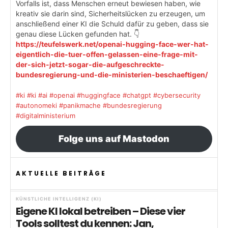
Vorfalls ist, dass Menschen erneut bewiesen haben, wie
kreativ sie darin sind, Sicherheitslücken zu erzeugen, um
anschließend einer KI die Schuld dafür zu geben, dass sie
genau diese Lücken gefunden hat. 👇
https://teufelswerk.net/openai-hugging-face-wer-hat-
eigentlich-die-tuer-offen-gelassen-eine-frage-mit-
der-sich-jetzt-sogar-die-aufgeschreckte-
bundesregierung-und-die-ministerien-beschaeftigen/
#ki
#ki
#ai
#openai
#huggingface
#chatgpt
#cybersecurity
#autonomeki
#panikmache
#bundesregierung
#digitalministerium
Folge uns auf Mastodon
AKTUELLE BEITRÄGE
KÜNSTLICHE INTELLIGENZ (KI)
Eigene KI lokal betreiben – Diese vier
Tools solltest du kennen: Jan,