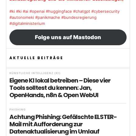
#ki
#ki
#ai
#openai
#huggingface
#chatgpt
#cybersecurity
#autonomeki
#panikmache
#bundesregierung
#digitalministerium
Folge uns auf Mastodon
AKTUELLE BEITRÄGE
KÜNSTLICHE INTELLIGENZ (KI)
Eigene KI lokal betreiben – Diese vier
Tools solltest du kennen: Jan,
OpenHands, n8n & Open WebUI
PHISHING
Achtung Phishing: Gefälschte ELSTER-
Mail mit Aufforderung zur
Datenaktualisierung im Umlauf