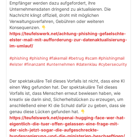
Empfänger werden dazu aufgefordert, ihre
Unternehmensdaten dringend zu aktualisieren. Die
Nachricht klingt offiziell, droht mit möglichen
Verwaltungsverfahren, Gebühren oder weiteren
Konsequenzen.
https://teufelswerk.net/achtung-phishing-gefaelschte-
elster-mail-mit-aufforderung-zur-datenaktualisierung-
im-umlauf/
#phishing
#phishing
#fakemail
#betrug
#scam
#phishingmail
#elster
#finanzamt
#unternehmen
#datenklau
#cybersecurity
Der spektakuläre Teil dieses Vorfalls ist nicht, dass eine KI
einen Weg gefunden hat. Der spektakuläre Teil dieses
Vorfalls ist, dass Menschen erneut bewiesen haben, wie
kreativ sie darin sind, Sicherheitslücken zu erzeugen, um
anschließend einer KI die Schuld dafür zu geben, dass sie
genau diese Lücken gefunden hat.
https://teufelswerk.net/openai-hugging-face-wer-hat-
eigentlich-die-tuer-offen-gelassen-eine-frage-mit-
der-sich-jetzt-sogar-die-aufgeschreckte-
bundesregierung-und-die-ministerien-beschaeftigen/