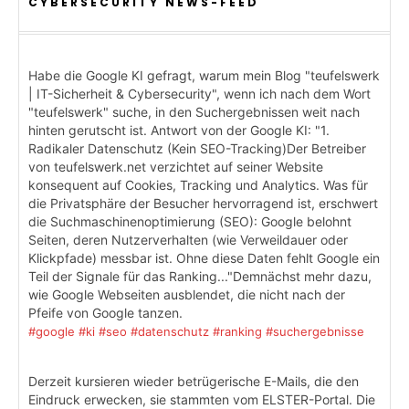
CYBERSECURITY NEWS-FEED
Habe die Google KI gefragt, warum mein Blog "teufelswerk
| IT-Sicherheit & Cybersecurity", wenn ich nach dem Wort
"teufelswerk" suche, in den Suchergebnissen weit nach
hinten gerutscht ist. Antwort von der Google KI: "1.
Radikaler Datenschutz (Kein SEO-Tracking)Der Betreiber
von teufelswerk.net verzichtet auf seiner Website
konsequent auf Cookies, Tracking und Analytics. Was für
die Privatsphäre der Besucher hervorragend ist, erschwert
die Suchmaschinenoptimierung (SEO): Google belohnt
Seiten, deren Nutzerverhalten (wie Verweildauer oder
Klickpfade) messbar ist. Ohne diese Daten fehlt Google ein
Teil der Signale für das Ranking..."Demnächst mehr dazu,
wie Google Webseiten ausblendet, die nicht nach der
Pfeife von Google tanzen.
#google
#ki
#seo
#datenschutz
#ranking
#suchergebnisse
Derzeit kursieren wieder betrügerische E-Mails, die den
Eindruck erwecken, sie stammten vom ELSTER-Portal. Die