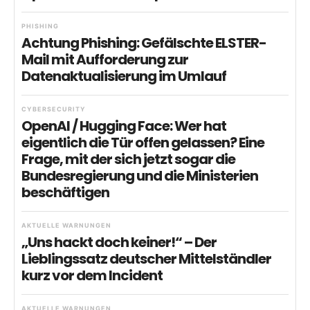
PHISHING
Achtung Phishing: Gefälschte ELSTER-
Mail mit Aufforderung zur
Datenaktualisierung im Umlauf
CYBERSECURITY
OpenAI / Hugging Face: Wer hat
eigentlich die Tür offen gelassen? Eine
Frage, mit der sich jetzt sogar die
Bundesregierung und die Ministerien
beschäftigen
AKTUELLE WARNUNGEN
„Uns hackt doch keiner!“ – Der
Lieblingssatz deutscher Mittelständler
kurz vor dem Incident
AKTUELLE WARNUNGEN