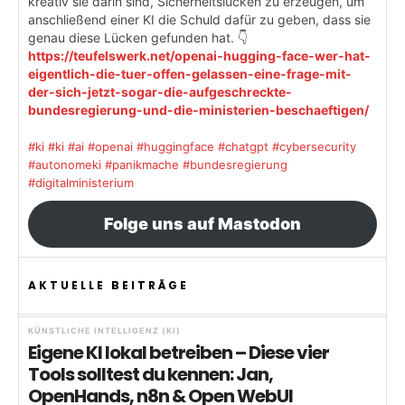
kreativ sie darin sind, Sicherheitslücken zu erzeugen, um
anschließend einer KI die Schuld dafür zu geben, dass sie
genau diese Lücken gefunden hat. 👇
https://teufelswerk.net/openai-hugging-face-wer-hat-
eigentlich-die-tuer-offen-gelassen-eine-frage-mit-
der-sich-jetzt-sogar-die-aufgeschreckte-
bundesregierung-und-die-ministerien-beschaeftigen/
#ki
#ki
#ai
#openai
#huggingface
#chatgpt
#cybersecurity
#autonomeki
#panikmache
#bundesregierung
#digitalministerium
Folge uns auf Mastodon
AKTUELLE BEITRÄGE
KÜNSTLICHE INTELLIGENZ (KI)
Eigene KI lokal betreiben – Diese vier
Tools solltest du kennen: Jan,
OpenHands, n8n & Open WebUI