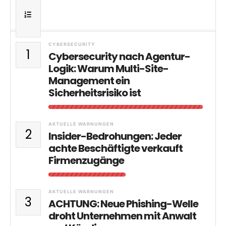
CYBERSECURITY
1
Cybersecurity nach Agentur-
Logik: Warum Multi-Site-
Management ein
Sicherheitsrisiko ist
AKTUELLE WARNUNGEN
2
Insider-Bedrohungen: Jeder
achte Beschäftigte verkauft
Firmenzugänge
AKTUELLE WARNUNGEN
3
ACHTUNG: Neue Phishing-Welle
droht Unternehmen mit Anwalt