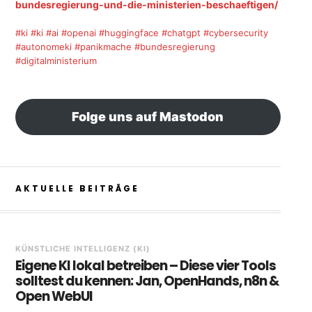
bundesregierung-und-die-ministerien-beschaeftigen/
#ki
#ki
#ai
#openai
#huggingface
#chatgpt
#cybersecurity
#autonomeki
#panikmache
#bundesregierung
#digitalministerium
Folge uns auf Mastodon
AKTUELLE BEITRÄGE
KÜNSTLICHE INTELLIGENZ (KI)
Eigene KI lokal betreiben – Diese vier Tools
solltest du kennen: Jan, OpenHands, n8n &
Open WebUI