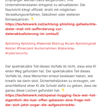
Unternehmensdaten dringend zu aktualisieren. Die
Nachricht klingt offiziell, droht mit möglichen
Verwaltungsverfahren, Gebühren oder weiteren
Konsequenzen.
https://teufelswerk.net/achtung-phishing-gefaelschte-
elster-mail-mit-aufforderung-zur-
datenaktualisierung-im-umlauf/
#phishing
#phishing
#fakemail
#betrug
#scam
#phishingmail
#elster
#finanzamt
#unternehmen
#datenklau
#cybersecurity
Der spektakuläre Teil dieses Vorfalls ist nicht, dass eine KI
einen Weg gefunden hat. Der spektakuläre Teil dieses
Vorfalls ist, dass Menschen erneut bewiesen haben, wie
kreativ sie darin sind, Sicherheitslücken zu erzeugen, um
anschließend einer KI die Schuld dafür zu geben, dass sie
genau diese Lücken gefunden hat.
https://teufelswerk.net/openai-hugging-face-wer-hat-
eigentlich-die-tuer-offen-gelassen-eine-frage-mit-
der-sich-jetzt-sogar-die-aufgeschreckte-