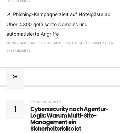
CYBERSECURITY
Phishing-Kampagne zielt auf Hotelgäste ab:
Über 4.300 gefälschte Domains und
automatisierte Angriffe
19. NOVEMBER 2025 // TEUFELSWERK | PLATTFORM FÜR IT-SICHERHEIT &
CYBERSECURITY
CYBERSECURITY
1
Cybersecurity nach Agentur-
Logik: Warum Multi-Site-
Management ein
Sicherheitsrisiko ist