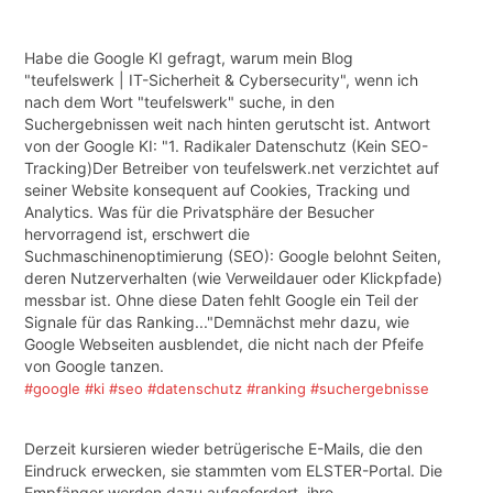
Habe die Google KI gefragt, warum mein Blog
"teufelswerk | IT-Sicherheit & Cybersecurity", wenn ich
nach dem Wort "teufelswerk" suche, in den
Suchergebnissen weit nach hinten gerutscht ist. Antwort
von der Google KI: "1. Radikaler Datenschutz (Kein SEO-
Tracking)Der Betreiber von teufelswerk.net verzichtet auf
seiner Website konsequent auf Cookies, Tracking und
Analytics. Was für die Privatsphäre der Besucher
hervorragend ist, erschwert die
Suchmaschinenoptimierung (SEO): Google belohnt Seiten,
deren Nutzerverhalten (wie Verweildauer oder Klickpfade)
messbar ist. Ohne diese Daten fehlt Google ein Teil der
Signale für das Ranking..."Demnächst mehr dazu, wie
Google Webseiten ausblendet, die nicht nach der Pfeife
von Google tanzen.
#google
#ki
#seo
#datenschutz
#ranking
#suchergebnisse
Derzeit kursieren wieder betrügerische E-Mails, die den
Eindruck erwecken, sie stammten vom ELSTER-Portal. Die
Empfänger werden dazu aufgefordert, ihre