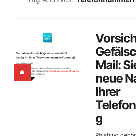
Vorsich
Gefäls
Mail: S
neue Na
Ihrer
Telefo
g
Phishing gehör