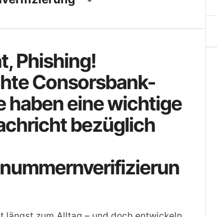
t, Phishing!
chte Consorsbank-
ie haben eine wichtige
chricht bezüglich
nnummernverifizierun
t längst zum Alltag – und doch entwickeln