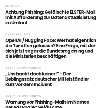
PHISHING
Achtung Phishing: Gefälschte ELSTER-Mail
mit Aufforderung zur Datenaktualisierung
im Umlauf
CYBERSECURITY
OpenAI / Hugging Face: Wer hat eigentlich
die Tür offen gelassen? Eine Frage, mit der
sich jetzt sogar die Bundesregierung und
die Ministerien beschäftigen
AKTUELLE WARNUNGEN
„Uns hackt doch keiner!“ – Der
Lieblingssatz deutscher Mittelständler
kurz vor dem Incident
AKTUELLE WARNUNGEN
Warnung vor Phishing-Mails im Namen
der easybank: Gefälschte