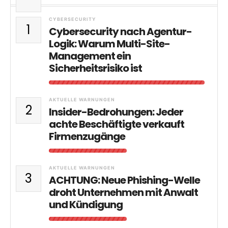
CYBERSECURITY
1
Cybersecurity nach Agentur-
Logik: Warum Multi-Site-
Management ein
Sicherheitsrisiko ist
AKTUELLE WARNUNGEN
2
Insider-Bedrohungen: Jeder
achte Beschäftigte verkauft
Firmenzugänge
AKTUELLE WARNUNGEN
3
ACHTUNG: Neue Phishing-Welle
droht Unternehmen mit Anwalt
und Kündigung