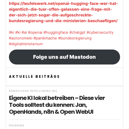
https://teufelswerk.net/openai-hugging-face-wer-hat-
eigentlich-die-tuer-offen-gelassen-eine-frage-mit-
der-sich-jetzt-sogar-die-aufgeschreckte-
bundesregierung-und-die-ministerien-beschaeftigen/
#ki
#ki
#ai
#openai
#huggingface
#chatgpt
#cybersecurity
#autonomeki
#panikmache
#bundesregierung
#digitalministerium
Folge uns auf Mastodon
AKTUELLE BEITRÄGE
KÜNSTLICHE INTELLIGENZ (KI)
Eigene KI lokal betreiben – Diese vier
Tools solltest du kennen: Jan,
OpenHands, n8n & Open WebUI
PHISHING