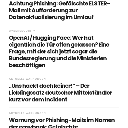
Achtung Phishing: Gefälschte ELSTER-
Mail mit Aufforderung zur
Datenaktualisierung im Umlauf
CYBERSECURITY
OpenAI / Hugging Face: Wer hat
eigentlich die Tür offen gelassen? Eine
Frage, mit der sich jetzt sogar die
Bundesregierung und die Ministerien
beschäftigen
AKTUELLE WARNUNGEN
„Uns hackt doch keiner!“ – Der
Lieblingssatz deutscher Mittelständler
kurz vor dem Incident
AKTUELLE WARNUNGEN
Warnung vor Phishing-Mails im Namen
der easybank: Gefälschte