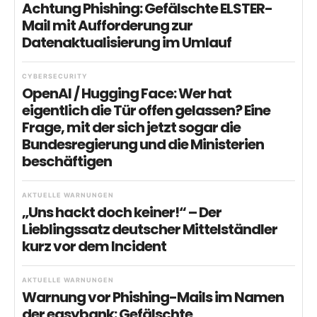
Achtung Phishing: Gefälschte ELSTER-
Mail mit Aufforderung zur
Datenaktualisierung im Umlauf
CYBERSECURITY
OpenAI / Hugging Face: Wer hat
eigentlich die Tür offen gelassen? Eine
Frage, mit der sich jetzt sogar die
Bundesregierung und die Ministerien
beschäftigen
AKTUELLE WARNUNGEN
„Uns hackt doch keiner!“ – Der
Lieblingssatz deutscher Mittelständler
kurz vor dem Incident
AKTUELLE WARNUNGEN
Warnung vor Phishing-Mails im Namen
der easybank: Gefälschte