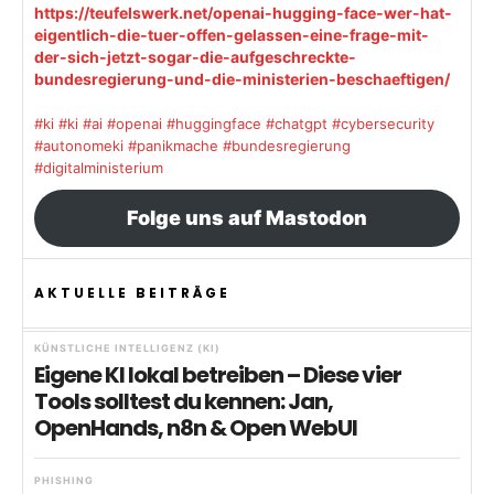
https://teufelswerk.net/openai-hugging-face-wer-hat-
eigentlich-die-tuer-offen-gelassen-eine-frage-mit-
der-sich-jetzt-sogar-die-aufgeschreckte-
bundesregierung-und-die-ministerien-beschaeftigen/
#ki
#ki
#ai
#openai
#huggingface
#chatgpt
#cybersecurity
#autonomeki
#panikmache
#bundesregierung
#digitalministerium
Folge uns auf Mastodon
AKTUELLE BEITRÄGE
KÜNSTLICHE INTELLIGENZ (KI)
Eigene KI lokal betreiben – Diese vier
Tools solltest du kennen: Jan,
OpenHands, n8n & Open WebUI
PHISHING