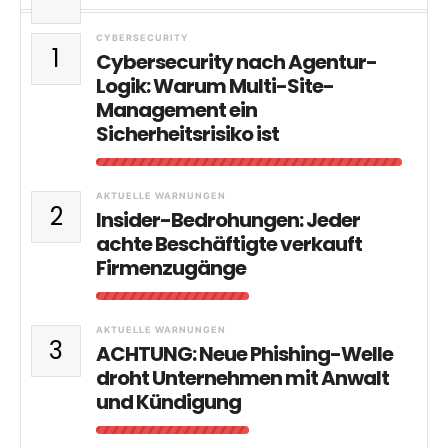
CYBERSECURITY
1
Cybersecurity nach Agentur-
Logik: Warum Multi-Site-
Management ein
Sicherheitsrisiko ist
AKTUELLE WARNUNGEN
2
Insider-Bedrohungen: Jeder
achte Beschäftigte verkauft
Firmenzugänge
AKTUELLE WARNUNGEN
3
ACHTUNG: Neue Phishing-Welle
droht Unternehmen mit Anwalt
und Kündigung