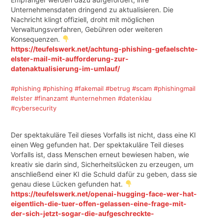
Unternehmensdaten dringend zu aktualisieren. Die
Nachricht klingt offiziell, droht mit möglichen
Verwaltungsverfahren, Gebühren oder weiteren
Konsequenzen.
https://teufelswerk.net/achtung-phishing-gefaelschte-
elster-mail-mit-aufforderung-zur-
datenaktualisierung-im-umlauf/
#phishing
#phishing
#fakemail
#betrug
#scam
#phishingmail
#elster
#finanzamt
#unternehmen
#datenklau
#cybersecurity
Der spektakuläre Teil dieses Vorfalls ist nicht, dass eine KI
einen Weg gefunden hat. Der spektakuläre Teil dieses
Vorfalls ist, dass Menschen erneut bewiesen haben, wie
kreativ sie darin sind, Sicherheitslücken zu erzeugen, um
anschließend einer KI die Schuld dafür zu geben, dass sie
genau diese Lücken gefunden hat.
https://teufelswerk.net/openai-hugging-face-wer-hat-
eigentlich-die-tuer-offen-gelassen-eine-frage-mit-
der-sich-jetzt-sogar-die-aufgeschreckte-