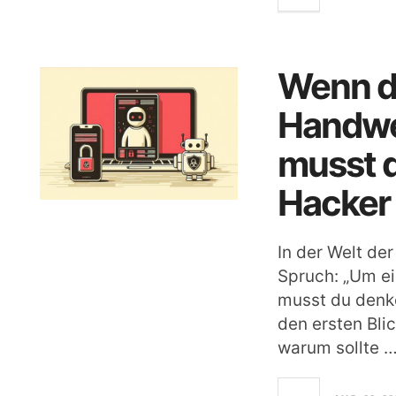
Wenn d
Handwer
musst d
Hacker
In der Welt der
Spruch: „Um e
musst du denke
den ersten Bli
warum sollte 