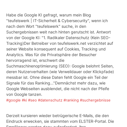
Habe die Google KI gefragt, warum mein Blog
"teufelswerk | IT-Sicherheit & Cybersecurity", wenn ich
nach dem Wort "teufelswerk" suche, in den
Suchergebnissen weit nach hinten gerutscht ist. Antwort
von der Google KI: "1. Radikaler Datenschutz (Kein SEO-
Tracking)Der Betreiber von teufelswerk.net verzichtet auf
seiner Website konsequent auf Cookies, Tracking und
Analytics. Was für die Privatsphäre der Besucher
hervorragend ist, erschwert die
Suchmaschinenoptimierung (SEO): Google belohnt Seiten,
deren Nutzerverhalten (wie Verweildauer oder Klickpfade)
messbar ist. Ohne diese Daten fehlt Google ein Teil der
Signale für das Ranking..."Demnächst mehr dazu, wie
Google Webseiten ausblendet, die nicht nach der Pfeife
von Google tanzen.
#google
#ki
#seo
#datenschutz
#ranking
#suchergebnisse
Derzeit kursieren wieder betrügerische E-Mails, die den
Eindruck erwecken, sie stammten vom ELSTER-Portal. Die
Empfänger werden dazu aufgefordert, ihre