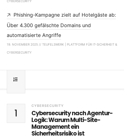
CYBERSECURITY
Phishing-Kampagne zielt auf Hotelgäste ab:
Über 4.300 gefälschte Domains und
automatisierte Angriffe
19. NOVEMBER 2025 // TEUFELSWERK | PLATTFORM FÜR IT-SICHERHEIT &
CYBERSECURITY
CYBERSECURITY
1
Cybersecurity nach Agentur-
Logik: Warum Multi-Site-
Management ein
Sicherheitsrisiko ist