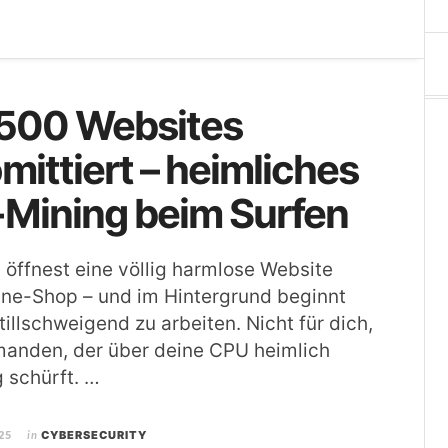
.500 Websites
ittiert – heimliches
-Mining beim Surfen
du öffnest eine völlig harmlose Website
ine-Shop – und im Hintergrund beginnt
illschweigend zu arbeiten. Nicht für dich,
manden, der über deine CPU heimlich
 schürft. …
25
in
CYBERSECURITY