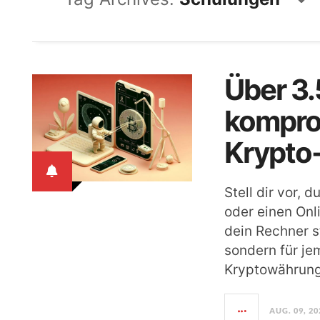
Über 3
komprom
Krypto
Stell dir vor, 
oder einen Onl
dein Rechner st
sondern für je
Kryptowährung
AUG. 09, 20