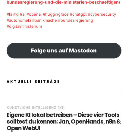
bundesregierung-und-die-ministerien-beschaeftigen/
#ki
#ki
#ai
#openai
#huggingface
#chatgpt
#cybersecurity
#autonomeki
#panikmache
#bundesregierung
#digitalministerium
Folge uns auf Mastodon
AKTUELLE BEITRÄGE
KÜNSTLICHE INTELLIGENZ (KI)
Eigene KI lokal betreiben – Diese vier Tools
solltest du kennen: Jan, OpenHands, n8n &
Open WebUI