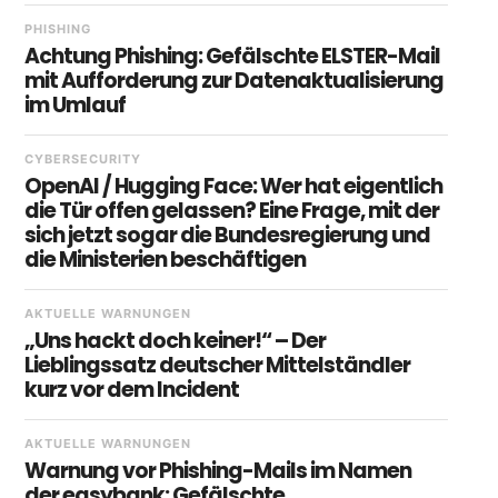
PHISHING
Achtung Phishing: Gefälschte ELSTER-Mail
mit Aufforderung zur Datenaktualisierung
im Umlauf
CYBERSECURITY
OpenAI / Hugging Face: Wer hat eigentlich
die Tür offen gelassen? Eine Frage, mit der
sich jetzt sogar die Bundesregierung und
die Ministerien beschäftigen
AKTUELLE WARNUNGEN
„Uns hackt doch keiner!“ – Der
Lieblingssatz deutscher Mittelständler
kurz vor dem Incident
AKTUELLE WARNUNGEN
Warnung vor Phishing-Mails im Namen
der easybank: Gefälschte