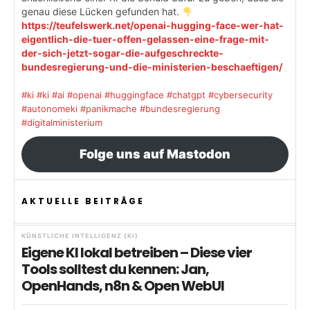
genau diese Lücken gefunden hat.
https://teufelswerk.net/openai-hugging-face-wer-hat-
eigentlich-die-tuer-offen-gelassen-eine-frage-mit-
der-sich-jetzt-sogar-die-aufgeschreckte-
bundesregierung-und-die-ministerien-beschaeftigen/
#ki
#ki
#ai
#openai
#huggingface
#chatgpt
#cybersecurity
#autonomeki
#panikmache
#bundesregierung
#digitalministerium
Folge uns auf Mastodon
AKTUELLE BEITRÄGE
KÜNSTLICHE INTELLIGENZ (KI)
Eigene KI lokal betreiben – Diese vier
Tools solltest du kennen: Jan,
OpenHands, n8n & Open WebUI