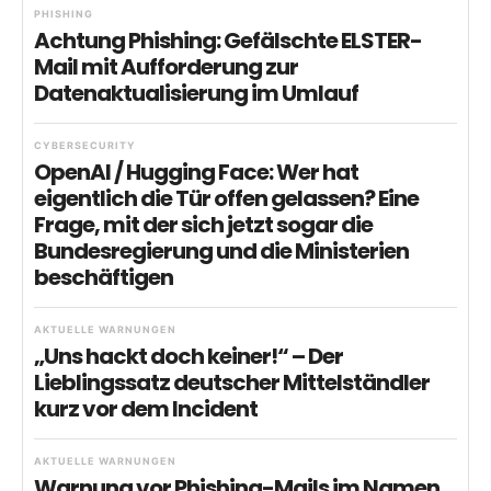
PHISHING
Achtung Phishing: Gefälschte ELSTER-
Mail mit Aufforderung zur
Datenaktualisierung im Umlauf
CYBERSECURITY
OpenAI / Hugging Face: Wer hat
eigentlich die Tür offen gelassen? Eine
Frage, mit der sich jetzt sogar die
Bundesregierung und die Ministerien
beschäftigen
AKTUELLE WARNUNGEN
„Uns hackt doch keiner!“ – Der
Lieblingssatz deutscher Mittelständler
kurz vor dem Incident
AKTUELLE WARNUNGEN
Warnung vor Phishing-Mails im Namen