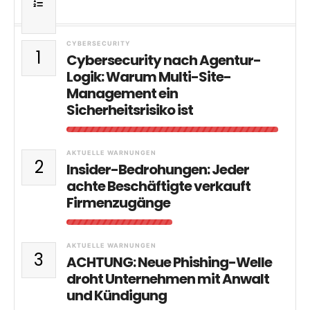
CYBERSECURITY
1
Cybersecurity nach Agentur-
Logik: Warum Multi-Site-
Management ein
Sicherheitsrisiko ist
AKTUELLE WARNUNGEN
2
Insider-Bedrohungen: Jeder
achte Beschäftigte verkauft
Firmenzugänge
AKTUELLE WARNUNGEN
3
ACHTUNG: Neue Phishing-Welle
droht Unternehmen mit Anwalt
und Kündigung