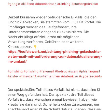
#google
#ki
#seo
#datenschutz
#ranking
#suchergebnisse
Derzeit kursieren wieder betrügerische E-Mails, die den
Eindruck erwecken, sie stammten vom ELSTER-Portal. Die
Empfänger werden dazu aufgefordert, ihre
Unternehmensdaten dringend zu aktualisieren. Die
Nachricht klingt offiziell, droht mit möglichen
Verwaltungsverfahren, Gebühren oder weiteren
Konsequenzen.
https://teufelswerk.net/achtung-phishing-gefaelschte-
elster-mail-mit-aufforderung-zur-datenaktualisierung-
im-umlauf/
#phishing
#phishing
#fakemail
#betrug
#scam
#phishingmail
#elster
#finanzamt
#unternehmen
#datenklau
#cybersecurity
Der spektakuläre Teil dieses Vorfalls ist nicht, dass eine KI
einen Weg gefunden hat. Der spektakuläre Teil dieses
Vorfalls ist, dass Menschen erneut bewiesen haben, wie
kreativ sie darin sind, Sicherheitslücken zu erzeugen, um
anschließend einer KI die Schuld dafür zu geben, dass sie