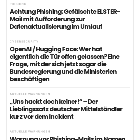
PHISHING
Achtung Phishing: Gefälschte ELSTER-
Mail mit Aufforderung zur
Datenaktualisierung im Umlauf
CYBERSECURITY
OpenAI / Hugging Face: Wer hat
eigentlich die Tür offen gelassen? Eine
Frage, mit der sich jetzt sogar die
Bundesregierung und die Ministerien
beschäftigen
AKTUELLE WARNUNGEN
„Uns hackt doch keiner!“ – Der
Lieblingssatz deutscher Mittelständler
kurz vor dem Incident
AKTUELLE WARNUNGEN
Warnung vor Phishing-Mails im Namen