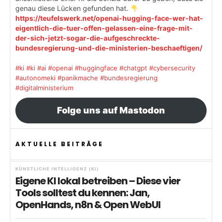
genau diese Lücken gefunden hat.
https://teufelswerk.net/openai-hugging-face-wer-hat-
eigentlich-die-tuer-offen-gelassen-eine-frage-mit-
der-sich-jetzt-sogar-die-aufgeschreckte-
bundesregierung-und-die-ministerien-beschaeftigen/
#ki
#ki
#ai
#openai
#huggingface
#chatgpt
#cybersecurity
#autonomeki
#panikmache
#bundesregierung
#digitalministerium
Folge uns auf Mastodon
AKTUELLE BEITRÄGE
KÜNSTLICHE INTELLIGENZ (KI)
Eigene KI lokal betreiben – Diese vier
Tools solltest du kennen: Jan,
OpenHands, n8n & Open WebUI