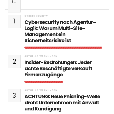
CYBERSECURITY
1
Cybersecurity nach Agentur-
Logik: Warum Multi-Site-
Management ein
Sicherheitsrisiko ist
AKTUELLE WARNUNGEN
2
Insider-Bedrohungen: Jeder
achte Beschäftigte verkauft
Firmenzugänge
AKTUELLE WARNUNGEN
3
ACHTUNG: Neue Phishing-Welle
droht Unternehmen mit Anwalt
und Kündigung