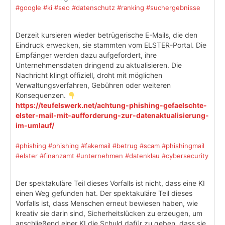
#google
#ki
#seo
#datenschutz
#ranking
#suchergebnisse
Derzeit kursieren wieder betrügerische E-Mails, die den
Eindruck erwecken, sie stammten vom ELSTER-Portal. Die
Empfänger werden dazu aufgefordert, ihre
Unternehmensdaten dringend zu aktualisieren. Die
Nachricht klingt offiziell, droht mit möglichen
Verwaltungsverfahren, Gebühren oder weiteren
Konsequenzen.
https://teufelswerk.net/achtung-phishing-gefaelschte-
elster-mail-mit-aufforderung-zur-datenaktualisierung-
im-umlauf/
#phishing
#phishing
#fakemail
#betrug
#scam
#phishingmail
#elster
#finanzamt
#unternehmen
#datenklau
#cybersecurity
Der spektakuläre Teil dieses Vorfalls ist nicht, dass eine KI
einen Weg gefunden hat. Der spektakuläre Teil dieses
Vorfalls ist, dass Menschen erneut bewiesen haben, wie
kreativ sie darin sind, Sicherheitslücken zu erzeugen, um
anschließend einer KI die Schuld dafür zu geben, dass sie