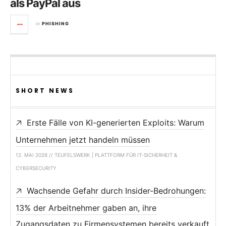
als PayPal aus
in
PHISHING
SHORT NEWS
Erste Fälle von KI-generierten Exploits: Warum
Unternehmen jetzt handeln müssen
12. MAI 2026 // TEUFELSWERK | PLATTFORM FÜR IT-SICHERHEIT &
CYBERSECURITY
Wachsende Gefahr durch Insider-Bedrohungen:
13% der Arbeitnehmer gaben an, ihre
Zugangsdaten zu Firmensystemen bereits verkauft