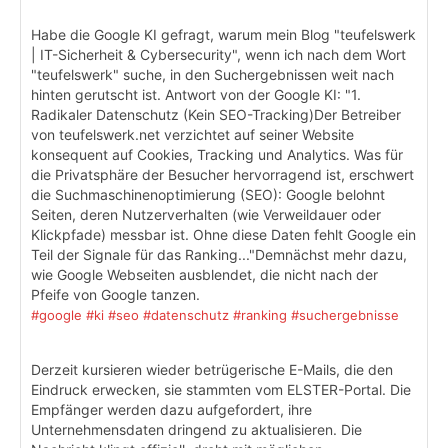
Habe die Google KI gefragt, warum mein Blog "teufelswerk
| IT-Sicherheit & Cybersecurity", wenn ich nach dem Wort
"teufelswerk" suche, in den Suchergebnissen weit nach
hinten gerutscht ist. Antwort von der Google KI: "1.
Radikaler Datenschutz (Kein SEO-Tracking)Der Betreiber
von teufelswerk.net verzichtet auf seiner Website
konsequent auf Cookies, Tracking und Analytics. Was für
die Privatsphäre der Besucher hervorragend ist, erschwert
die Suchmaschinenoptimierung (SEO): Google belohnt
Seiten, deren Nutzerverhalten (wie Verweildauer oder
Klickpfade) messbar ist. Ohne diese Daten fehlt Google ein
Teil der Signale für das Ranking..."Demnächst mehr dazu,
wie Google Webseiten ausblendet, die nicht nach der
Pfeife von Google tanzen.
#google
#ki
#seo
#datenschutz
#ranking
#suchergebnisse
Derzeit kursieren wieder betrügerische E-Mails, die den
Eindruck erwecken, sie stammten vom ELSTER-Portal. Die
Empfänger werden dazu aufgefordert, ihre
Unternehmensdaten dringend zu aktualisieren. Die