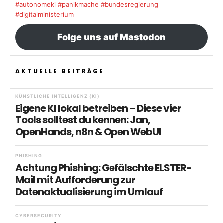
#autonomeki
#panikmache
#bundesregierung
#digitalministerium
Folge uns auf Mastodon
AKTUELLE BEITRÄGE
KÜNSTLICHE INTELLIGENZ (KI)
Eigene KI lokal betreiben – Diese vier
Tools solltest du kennen: Jan,
OpenHands, n8n & Open WebUI
PHISHING
Achtung Phishing: Gefälschte ELSTER-
Mail mit Aufforderung zur
Datenaktualisierung im Umlauf
CYBERSECURITY