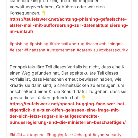
Nachricht klingt offiziell, droht mit möglichen
Verwaltungsverfahren, Gebühren oder weiteren
Konsequenzen.
https://teufelswerk.net/achtung-phishing-gefaelschte-
elster-mail-mit-aufforderung-zur-datenaktualisierung-
im-umlauf/
#phishing
#phishing
#fakemail
#betrug
#scam
#phishingmail
#elster
#finanzamt
#unternehmen
#datenklau
#cybersecurity
Der spektakuläre Teil dieses Vorfalls ist nicht, dass eine KI
einen Weg gefunden hat. Der spektakuläre Teil dieses
Vorfalls ist, dass Menschen erneut bewiesen haben, wie
kreativ sie darin sind, Sicherheitslücken zu erzeugen, um
anschließend einer KI die Schuld dafür zu geben, dass sie
genau diese Lücken gefunden hat.
https://teufelswerk.net/openai-hugging-face-wer-hat-
eigentlich-die-tuer-offen-gelassen-eine-frage-mit-
der-sich-jetzt-sogar-die-aufgeschreckte-
bundesregierung-und-die-ministerien-beschaeftigen/
#ki
#ki
#ai
#openai
#huggingface
#chatgpt
#cybersecurity