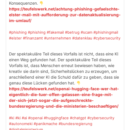
Konsequenzen.
https://teufelswerk.net/achtung-phishing-gefaelschte-
elster-mail-mit-aufforderung-zur-datenaktualisierung-
im-umlauf/
#phishing
#phishing
#fakemail
#betrug
#scam
#phishingmail
#elster
#finanzamt
#unternehmen
#datenklau
#cybersecurity
Der spektakuläre Teil dieses Vorfalls ist nicht, dass eine KI
einen Weg gefunden hat. Der spektakuläre Teil dieses
Vorfalls ist, dass Menschen erneut bewiesen haben, wie
kreativ sie darin sind, Sicherheitslücken zu erzeugen, um
anschließend einer KI die Schuld dafür zu geben, dass sie
genau diese Lücken gefunden hat.
https://teufelswerk.net/openai-hugging-face-wer-hat-
eigentlich-die-tuer-offen-gelassen-eine-frage-mit-
der-sich-jetzt-sogar-die-aufgeschreckte-
bundesregierung-und-die-ministerien-beschaeftigen/
#ki
#ki
#ai
#openai
#huggingface
#chatgpt
#cybersecurity
#autonomeki
#panikmache
#bundesregierung
#digitalministerium