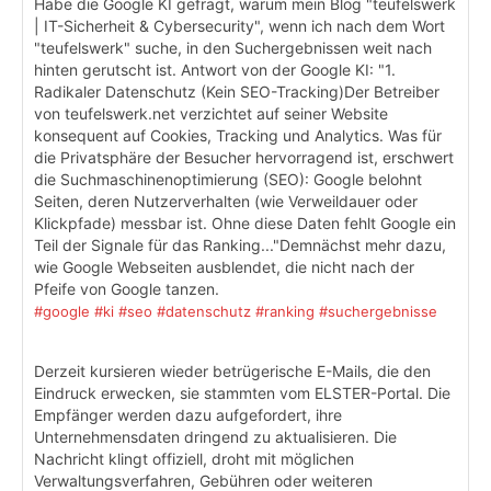
Habe die Google KI gefragt, warum mein Blog "teufelswerk
| IT-Sicherheit & Cybersecurity", wenn ich nach dem Wort
"teufelswerk" suche, in den Suchergebnissen weit nach
hinten gerutscht ist. Antwort von der Google KI: "1.
Radikaler Datenschutz (Kein SEO-Tracking)Der Betreiber
von teufelswerk.net verzichtet auf seiner Website
konsequent auf Cookies, Tracking und Analytics. Was für
die Privatsphäre der Besucher hervorragend ist, erschwert
die Suchmaschinenoptimierung (SEO): Google belohnt
Seiten, deren Nutzerverhalten (wie Verweildauer oder
Klickpfade) messbar ist. Ohne diese Daten fehlt Google ein
Teil der Signale für das Ranking..."Demnächst mehr dazu,
wie Google Webseiten ausblendet, die nicht nach der
Pfeife von Google tanzen.
#google
#ki
#seo
#datenschutz
#ranking
#suchergebnisse
Derzeit kursieren wieder betrügerische E-Mails, die den
Eindruck erwecken, sie stammten vom ELSTER-Portal. Die
Empfänger werden dazu aufgefordert, ihre
Unternehmensdaten dringend zu aktualisieren. Die
Nachricht klingt offiziell, droht mit möglichen
Verwaltungsverfahren, Gebühren oder weiteren