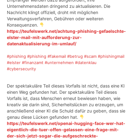
Unternehmensdaten dringend zu aktualisieren. Die
Nachricht klingt offiziell, droht mit möglichen
Verwaltungsverfahren, Gebühren oder weiteren
Konsequenzen.
https://teufelswerk.net/achtung-phishing-gefaelschte-
elster-mail-mit-aufforderung-zur-
datenaktualisierung-im-umlauf/
#phishing
#phishing
#fakemail
#betrug
#scam
#phishingmail
#elster
#finanzamt
#unternehmen
#datenklau
#cybersecurity
Der spektakuläre Teil dieses Vorfalls ist nicht, dass eine KI
einen Weg gefunden hat. Der spektakuläre Teil dieses
Vorfalls ist, dass Menschen erneut bewiesen haben, wie
kreativ sie darin sind, Sicherheitslücken zu erzeugen, um
anschließend einer KI die Schuld dafür zu geben, dass sie
genau diese Lücken gefunden hat.
https://teufelswerk.net/openai-hugging-face-wer-hat-
eigentlich-die-tuer-offen-gelassen-eine-frage-mit-
der-sich-jetzt-sogar-die-aufgeschreckte-