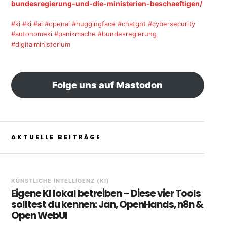
bundesregierung-und-die-ministerien-beschaeftigen/
#ki
#ki
#ai
#openai
#huggingface
#chatgpt
#cybersecurity
#autonomeki
#panikmache
#bundesregierung
#digitalministerium
Folge uns auf Mastodon
AKTUELLE BEITRÄGE
KÜNSTLICHE INTELLIGENZ (KI)
Eigene KI lokal betreiben – Diese vier Tools
solltest du kennen: Jan, OpenHands, n8n &
Open WebUI