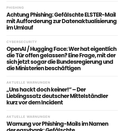
PHISHING
Achtung Phishing: Gefälschte ELSTER-Mail
mit Aufforderung zur Datenaktualisierung
im Umlauf
CYBERSECURITY
OpenAI / Hugging Face: Wer hat eigentlich
die Tür offen gelassen? Eine Frage, mit der
sich jetzt sogar die Bundesregierung und
die Ministerien beschäftigen
AKTUELLE WARNUNGEN
„Uns hackt doch keiner!“ – Der
Lieblingssatz deutscher Mittelständler
kurz vor dem Incident
AKTUELLE WARNUNGEN
Warnung vor Phishing-Mails im Namen
der easybank: Gefälschte