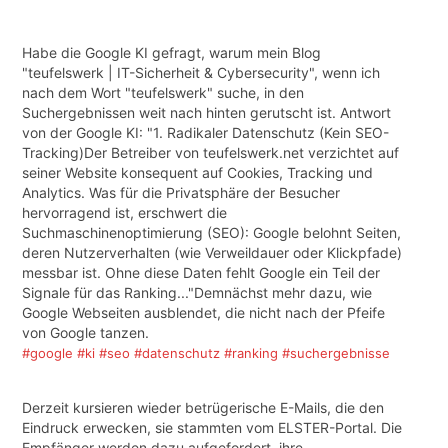
Habe die Google KI gefragt, warum mein Blog
"teufelswerk | IT-Sicherheit & Cybersecurity", wenn ich
nach dem Wort "teufelswerk" suche, in den
Suchergebnissen weit nach hinten gerutscht ist. Antwort
von der Google KI: "1. Radikaler Datenschutz (Kein SEO-
Tracking)Der Betreiber von teufelswerk.net verzichtet auf
seiner Website konsequent auf Cookies, Tracking und
Analytics. Was für die Privatsphäre der Besucher
hervorragend ist, erschwert die
Suchmaschinenoptimierung (SEO): Google belohnt Seiten,
deren Nutzerverhalten (wie Verweildauer oder Klickpfade)
messbar ist. Ohne diese Daten fehlt Google ein Teil der
Signale für das Ranking..."Demnächst mehr dazu, wie
Google Webseiten ausblendet, die nicht nach der Pfeife
von Google tanzen.
#google
#ki
#seo
#datenschutz
#ranking
#suchergebnisse
Derzeit kursieren wieder betrügerische E-Mails, die den
Eindruck erwecken, sie stammten vom ELSTER-Portal. Die
Empfänger werden dazu aufgefordert, ihre