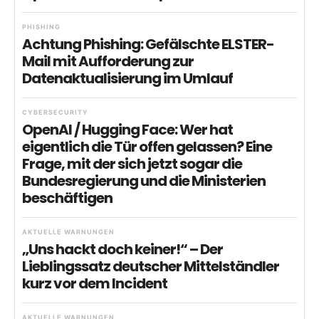
PHISHING
Achtung Phishing: Gefälschte ELSTER-
Mail mit Aufforderung zur
Datenaktualisierung im Umlauf
CYBERSECURITY
OpenAI / Hugging Face: Wer hat
eigentlich die Tür offen gelassen? Eine
Frage, mit der sich jetzt sogar die
Bundesregierung und die Ministerien
beschäftigen
AKTUELLE WARNUNGEN
„Uns hackt doch keiner!“ – Der
Lieblingssatz deutscher Mittelständler
kurz vor dem Incident
AKTUELLE WARNUNGEN