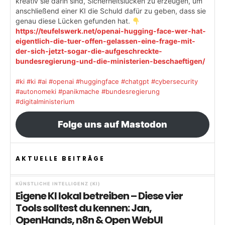
kreativ sie darin sind, Sicherheitslücken zu erzeugen, um
anschließend einer KI die Schuld dafür zu geben, dass sie
genau diese Lücken gefunden hat.
https://teufelswerk.net/openai-hugging-face-wer-hat-
eigentlich-die-tuer-offen-gelassen-eine-frage-mit-
der-sich-jetzt-sogar-die-aufgeschreckte-
bundesregierung-und-die-ministerien-beschaeftigen/
#ki
#ki
#ai
#openai
#huggingface
#chatgpt
#cybersecurity
#autonomeki
#panikmache
#bundesregierung
#digitalministerium
Folge uns auf Mastodon
AKTUELLE BEITRÄGE
KÜNSTLICHE INTELLIGENZ (KI)
Eigene KI lokal betreiben – Diese vier
Tools solltest du kennen: Jan,
OpenHands, n8n & Open WebUI