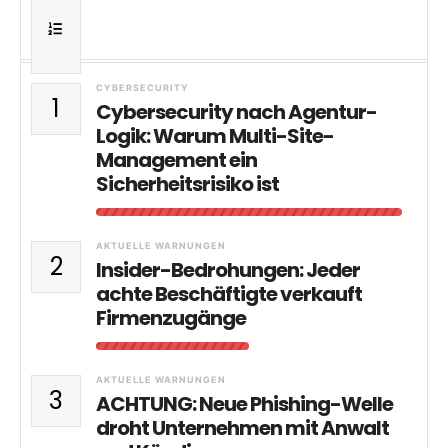
CYBERSECURITY
1
Cybersecurity nach Agentur-
Logik: Warum Multi-Site-
Management ein
Sicherheitsrisiko ist
AKTUELLE WARNUNGEN
2
Insider-Bedrohungen: Jeder
achte Beschäftigte verkauft
Firmenzugänge
AKTUELLE WARNUNGEN
3
ACHTUNG: Neue Phishing-Welle
droht Unternehmen mit Anwalt